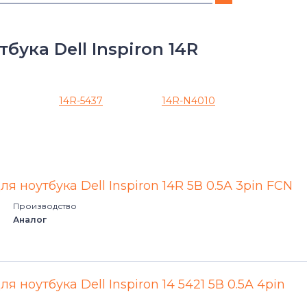
Adamo
ука Dell Inspiron 14R
Alienware
Alienware 15 Series
14R-5437
14R-N4010
Alienware 17 Series
Alienware Alwar-2508 Alpha
ля ноутбука Dell Inspiron 14R 5В 0.5A 3pin FCN
Alienware M Series
Производство
Аналог
Chromebook
G3
я ноутбука Dell Inspiron 14 5421 5В 0.5A 4pin
G5