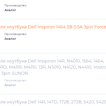
Производство
G7
Аналог
Inspiron
ля ноутбука Dell Inspiron 1464 5В 0.5A 3pin Forc
Inspiron 11
Производство
Аналог
Inspiron 1110
Inspiron 11z
я ноутбука Dell Insipiron 14R, N4010, 1564, 1464,
4RD, M411R, M4110, 13R, N3010, N4120, N4410, Vostr
Inspiron 13
A 3pin SUNON
Inspiron 14
Производство
Аналог
Inspiron 14R
я ноутбука Dell 14R, 14TD, 1728, 2728, 5420, 5425
Inspiron 15