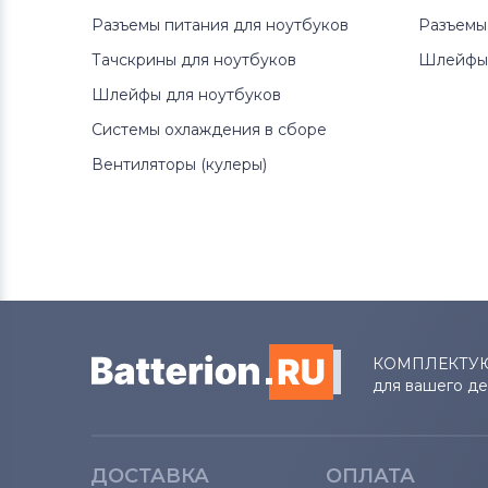
Разъемы питания для ноутбуков
Разъемы
Вентиляторы (кулеры)
LG
Тачскрины для ноутбуков
Шлейфы 
Вентиляторы (кулеры)
Samsung
Шлейфы для ноутбуков
Системы охлаждения в сборе
Вентиляторы (кулеры)
Fujitsu
Вентиляторы (кулеры)
Вентиляторы (кулеры)
Clevo
Вентиляторы (кулеры)
Sony
Вентиляторы (кулеры)
Fujitsu-
Siemens
КОМПЛЕКТУ
Вентиляторы (кулеры)
Haier
для вашего д
Вентиляторы (кулеры)
KFTYR
ДОСТАВКА
ОПЛАТА