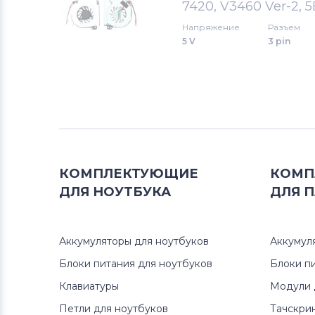
7420, V3460 Ver-2, 
Вентиляторы (кулеры)
MSI
Напряжение
Разъем
5 V
3 pin
Вентиляторы (кулеры)
Compaq
Вентиляторы (кулеры)
Quanta
Вентиляторы (кулеры)
Hasee
Вентиляторы (кулеры)
Dell
КОМПЛЕКТУЮЩИЕ
КОМП
ДЛЯ
НОУТБУКА
ДЛЯ
П
Вентиляторы (кулеры)
IBM
Вентиляторы (кулеры)
Viewsonic
Аккумуляторы для ноутбуков
Аккумул
Блоки питания для ноутбуков
Блоки п
Все бренды
Клавиатуры
Модули 
Вентиляторы (кулеры)
Apple
Петли для ноутбуков
Тачскри