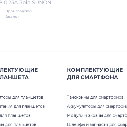
5В 0.25A 3pin SUNON
Производство
Inspiron 17
Аналог
Inspiron Mini
Inspiron XPS
Latitude
Latitude 13
ЛЕКТУЮЩИЕ
КОМПЛЕКТУЮЩИЕ
ЛАНШЕТА
ДЛЯ
СМАРТФОНА
OptiPlex
P Series
яторы для планшетов
Тачскрины для смартфонов
итания для планшетов
Аккумуляторы для смартфон
Precision
для планшетов
Модули и экраны для смарт
ны для планшетов
Шлейфы и запчасти для сма
Studio