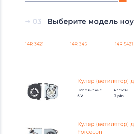
Вентиляторы (кулеры)
DNS
03
Выберите модель ноутб
Вентиляторы (кулеры)
Xiaomi
Вентиляторы (кулеры)
eMachines
14R-3421
14R-346
14R-5421
Вентиляторы (кулеры)
Microsoft
Вентиляторы (кулеры)
Gigabyte
Кулер (ветилятор) д
Вентиляторы (кулеры)
Напряжение
Разъем
Клавиатуры
5 V
3 pin
Вентиляторы (кулеры)
Packard
Bell
Кулер (ветилятор) дл
Вентиляторы (кулеры)
Hannspree
Forcecon