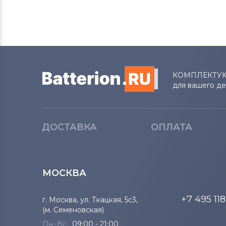
Вентиляторы (кулеры)
MSI
Вентиляторы (кулеры)
Compaq
Вентиляторы (кулеры)
Quanta
КОМПЛЕКТУ
для вашего д
Вентиляторы (кулеры)
Hasee
Вентиляторы (кулеры)
Dell
ДОСТАВКА
ОПЛАТА
Вентиляторы (кулеры)
IBM
Вентиляторы (кулеры)
Viewsonic
МОСКВА
Все бренды
+7 495 11
г. Москва, ул. Ткацкая, 5с3,
(м. Семеновская)
Вентиляторы (кулеры)
Apple
Пн.-Вс.
09:00 - 21:00