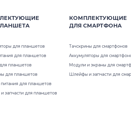
GT Series
ЛЕКТУЮЩИЕ
КОМПЛЕКТУЮЩИЕ
ЛАНШЕТА
ДЛЯ
СМАРТФОНА
GX Series
M Series
яторы для планшетов
Тачскрины для смартфонов
MS Series
итания для планшетов
Аккумуляторы для смартфон
для планшетов
Модули и экраны для смарт
PE Series
ны для планшетов
Шлейфы и запчасти для сма
 питания для планшетов
PR Series
и запчасти для планшетов
S Series
VR Series
VX Series