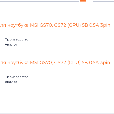
A Series
GS60
CR Series
GS63
ля ноутбука MSI GS70, GS72 (GPU) 5В 0.5A 3pin
CX Series
GS70
Производство
Аналог
EX Series
GS72
FX Series
GS73
ля ноутбука MSI GS70, GS72 (CPU) 5В 0.5A 3pin
GE Series
GS73VR 
Производство
Аналог
GL Series
GP Series
GS Series