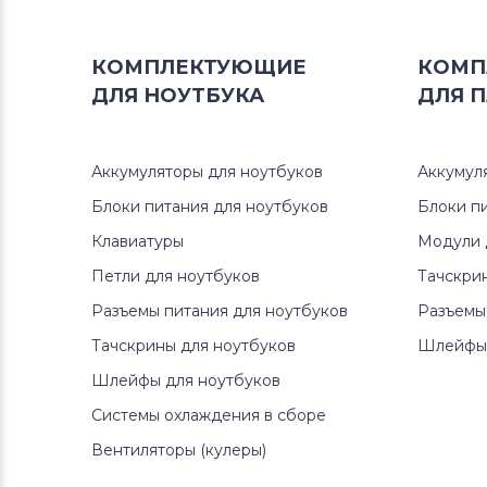
Вентиляторы (кулеры)
Аккумуляторы для радиостанций
КОМПЛЕКТУЮЩИЕ
КОМП
ДЛЯ
НОУТБУКА
ДЛЯ
П
Вентиляторы (кулеры)
Benq
Вентиляторы (кулеры)
Vizio
Аккумуляторы для ноутбуков
Аккумул
Блоки питания для ноутбуков
Блоки п
Вентиляторы (кулеры)
Клавиатуры
Модули 
Thunderobot
Петли для ноутбуков
Тачскри
Вентиляторы (кулеры)
Lenovo
Разъемы питания для ноутбуков
Разъемы
Тачскрины для ноутбуков
Шлейфы 
Вентиляторы (кулеры)
Gateway
Шлейфы для ноутбуков
Вентиляторы (кулеры)
FCN
Системы охлаждения в сборе
Вентиляторы (кулеры)
Вентиляторы (кулеры)
HP