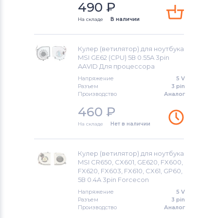
Вентиляторы (кулеры)
NEC
490
₽
На складе
В наличии
Вентиляторы (кулеры)
iRu
Вентиляторы (кулеры)
Roverbook
Кулер (ветилятор) для ноутбука
MSI GE62 (CPU) 5В 0.55A 3pin
Вентиляторы (кулеры)
Toshiba
AAVID Для процессора
Напряжение
5 V
Вентиляторы (кулеры)
Acer
Разъем
3 pin
Производство
Аналог
Вентиляторы (кулеры)
460
₽
Универсальный
На складе
Нет в наличии
Вентиляторы (кулеры)
Asus
Кулер (ветилятор) для ноутбука
Вентиляторы (кулеры)
Alienware
MSI CR650, CX601, GE620, FX600,
FX620, FX603, FX610, CX61, GP60,
5В 0.4A 3pin Forcecon
Вентиляторы (кулеры)
Casper
Напряжение
5 V
Разъем
3 pin
Производство
Аналог