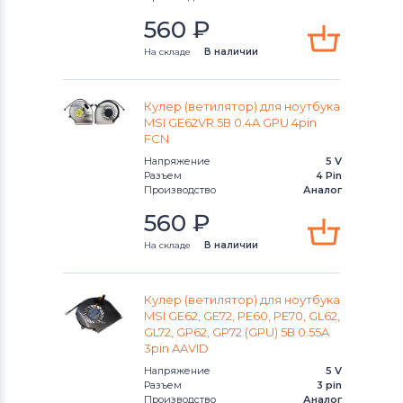
Вентиляторы (кулеры)
Gateway
MS Series
560
₽
Вентиляторы (кулеры)
FCN
PE Series
На складе
В наличии
Вентиляторы (кулеры)
HP
PR Series
Кулер (ветилятор) для ноутбука
MSI GE62VR 5В 0.4A GPU 4pin
Вентиляторы (кулеры)
MSI
S Series
FCN
Напряжение
5 V
Вентиляторы (кулеры)
Compaq
VR Series
Разъем
4 Pin
Производство
Аналог
Вентиляторы (кулеры)
Quanta
VX Series
560
₽
Вентиляторы (кулеры)
Hasee
На складе
В наличии
Wind Series
Вентиляторы (кулеры)
Dell
X-Slim Series
Кулер (ветилятор) для ноутбука
MSI GE62, GE72, PE60, PE70, GL62,
Вентиляторы (кулеры)
IBM
GL72, GP62, GP72 (GPU) 5В 0.55A
3pin AAVID
Вентиляторы (кулеры)
Viewsonic
Напряжение
5 V
Разъем
3 pin
Все бренды
Производство
Аналог