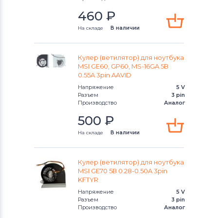
460
₽
Вентиляторы (кулеры)
Apple
На складе
В наличии
Вентиляторы (кулеры)
LG
Вентиляторы (кулеры)
Кулер (ветилятор) для ноутбука
Samsung
MSI GE60, GP60, MS-16GA 5В
0.55A 3pin AAVID
Вентиляторы (кулеры)
Fujitsu
Напряжение
5 V
Разъем
3 pin
Вентиляторы (кулеры)
Clevo
Производство
Аналог
500
₽
Вентиляторы (кулеры)
Sony
На складе
В наличии
Вентиляторы (кулеры)
Fujitsu-
Siemens
Кулер (ветилятор) для ноутбука
MSI GE70 5В 0.28-0.50A 3pin
Вентиляторы (кулеры)
Haier
KFTYR
Напряжение
5 V
Вентиляторы (кулеры)
KFTYR
Разъем
3 pin
Производство
Аналог