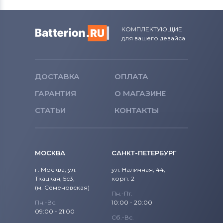
Вентиляторы (кулеры)
NEC
Вентиляторы (кулеры)
iRu
КОМПЛЕКТУЮЩИЕ
для вашего девайса
Вентиляторы (кулеры)
Roverbook
Вентиляторы (кулеры)
Toshiba
ДОСТАВКА
ОПЛАТА
Вентиляторы (кулеры)
Acer
ГАРАНТИЯ
О МАГАЗИНЕ
СТАТЬИ
Вентиляторы (кулеры)
КОНТАКТЫ
Универсальный
Вентиляторы (кулеры)
Asus
МОСКВА
САНКТ-ПЕТЕРБУРГ
Вентиляторы (кулеры)
Alienware
г. Москва, ул.
ул. Наличная, 44,
Ткацкая, 5с3,
корп. 2
Вентиляторы (кулеры)
Casper
(м. Семеновская)
Пн.-Пт.
Пн.-Вс.
10:00 - 20:00
09:00 - 21:00
Сб.-Вс.