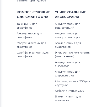
Вентиляторы (кулеры)
Вентиляторы (кулеры)
Apple
КОМПЛЕКТУЮЩИЕ
УНИВЕРСАЛЬНЫЕ
ДЛЯ
СМАРТФОНА
АКСЕССУАРЫ
Вентиляторы (кулеры)
LG
Тачскрины для
Аккумуляторы для
смартфонов
радиостанций
Вентиляторы (кулеры)
Samsung
Аккумуляторы для
Аккумуляторы для
смартфонов
электротранспорта
Вентиляторы (кулеры)
Fujitsu
Модули и экраны для
Блоки питания для
смартфонов
смартфонов
Вентиляторы (кулеры)
Clevo
Шлейфы и запчасти для
Электронные компоненты
смартфонов
(микросхемы)
Вентиляторы (кулеры)
Sony
Аккумуляторы для
пылесосов
Вентиляторы (кулеры)
Fujitsu-
Аккумуляторы для
Siemens
шуруповертов
Жесткие диски и SSD для
ноутбуков
Вентиляторы (кулеры)
Haier
Кабели питания 220V
Вентиляторы (кулеры)
KFTYR
Блоки питания для
мониторов