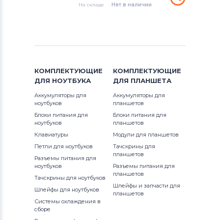
Вентиляторы (кулеры)
Gateway
На складе
Нет в наличии
MS Series
Вентиляторы (кулеры)
FCN
PE Series
Вентиляторы (кулеры)
HP
PR Series
Вентиляторы (кулеры)
MSI
КОМПЛЕКТУЮЩИЕ
S Series
КОМПЛЕКТУЮЩИЕ
ДЛЯ
НОУТБУКА
ДЛЯ
ПЛАНШЕТА
Вентиляторы (кулеры)
Compaq
VR Series
Аккумуляторы для
Аккумуляторы для
ноутбуков
планшетов
Вентиляторы (кулеры)
Quanta
VX Series
Блоки питания для
Блоки питания для
ноутбуков
планшетов
Вентиляторы (кулеры)
Hasee
Клавиатуры
Модули для планшетов
Wind Series
Петли для ноутбуков
Тачскрины для
планшетов
Вентиляторы (кулеры)
Dell
X-Slim Series
Разъемы питания для
ноутбуков
Разъемы питания для
планшетов
Вентиляторы (кулеры)
IBM
Тачскрины для ноутбуков
Шлейфы и запчасти для
Шлейфы для ноутбуков
планшетов
Вентиляторы (кулеры)
Viewsonic
Системы охлаждения в
сборе
Все бренды