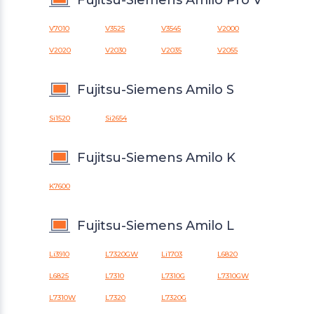
Fujitsu-Siemens Amilo Pro V
V7010
V3525
V3545
V2000
V2020
V2030
V2035
V2055
Fujitsu-Siemens Amilo S
Si1520
Si2654
Fujitsu-Siemens Amilo K
K7600
Fujitsu-Siemens Amilo L
Li3910
L7320GW
Li1703
L6820
L6825
L7310
L7310G
L7310GW
L7310W
L7320
L7320G