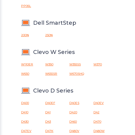
PP06L
Dell SmartStep
200N
250N
Clevo W Series
W110ER
W350
W355SS
W370
W650
W655SR
W670SHQ
Clevo D Series
D400
D40EF
D40ES
D40EV
D410
D41
D420
D42
D430
D43
D460
D470
D47EV
D47K
D480V
D480W