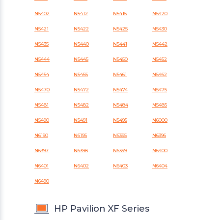
N5402
N5412
N5415
N5420
N5421
N5422
N5425
N5430
N5435
N5440
N5441
N5442
N5444
N5445
N5450
N5452
N5454
N5455
N5461
N5462
N5470
N5472
N5474
N5475
N5481
N5482
N5484
N5485
N5490
N5491
N5495
N6000
N6190
N6195
N6395
N6396
N6397
N6398
N6399
N6400
N6401
N6402
N6403
N6404
N6490
HP Pavilion XF Series