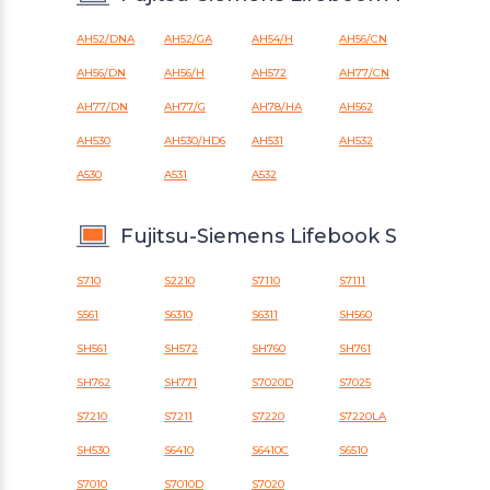
AH52/DNA
AH52/GA
AH54/H
AH56/CN
AH56/DN
AH56/H
AH572
AH77/CN
AH77/DN
AH77/G
AH78/HA
AH562
AH530
AH530/HD6
AH531
AH532
A530
A531
A532
Fujitsu-Siemens Lifebook S
S710
S2210
S7110
S7111
S561
S6310
S6311
SH560
SH561
SH572
SH760
SH761
SH762
SH771
S7020D
S7025
S7210
S7211
S7220
S7220LA
SH530
S6410
S6410C
S6510
S7010
S7010D
S7020