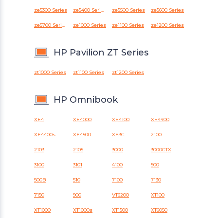
ze5300 Series
ze5400 Series
ze5500 Series
ze5600 Series
ze5700 Series
ze1000 Series
ze1100 Series
ze1200 Series
HP Pavilion ZT Series
zt1000 Series
zt1100 Series
zt1200 Series
HP Omnibook
XE4
XE4000
XE4100
XE4400
XE4400s
XE4500
XE3С
2100
2103
2105
3000
3000CTX
3100
3101
4100
500
500B
510
7100
7130
7150
900
VT6200
XT100
XT1000
XT1000s
XT1500
XT6050