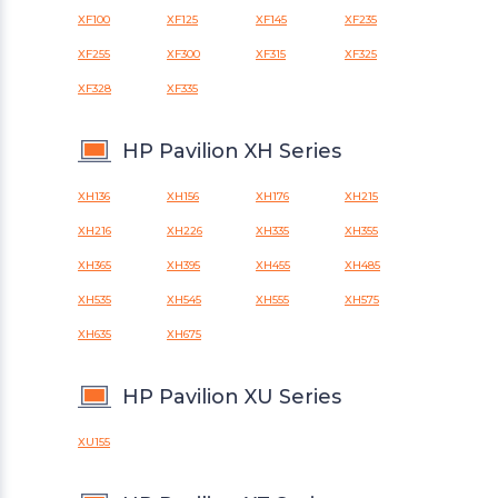
XF100
XF125
XF145
XF235
XF255
XF300
XF315
XF325
XF328
XF335
HP Pavilion XH Series
XH136
XH156
XH176
XH215
XH216
XH226
XH335
XH355
XH365
XH395
XH455
XH485
XH535
XH545
XH555
XH575
XH635
XH675
HP Pavilion XU Series
XU155