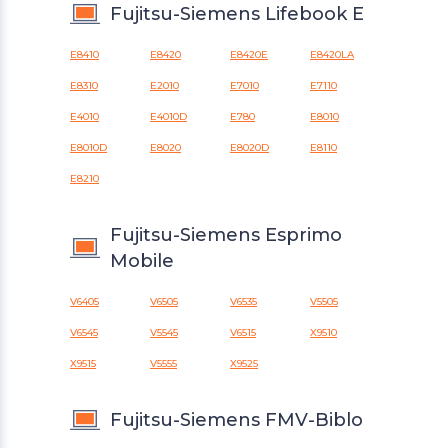
Fujitsu-Siemens Lifebook E
E8410
E8420
E8420E
E8420LA
E8310
E2010
E7010
E7110
E4010
E4010D
E780
E8010
E8010D
E8020
E8020D
E8110
E8210
Fujitsu-Siemens Esprimo
Mobile
V6405
V6505
V6535
V5505
V6545
V5545
V6515
X9510
X9515
V5555
X9525
Fujitsu-Siemens FMV-Biblo