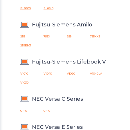
EL6800
EL6810
Fujitsu-Siemens Amilo
255
755X
259
755XX5
259EN3
Fujitsu-Siemens Lifebook V
V1010
V1040
V1020
V1040LA
V1030
NEC Versa C Series
C140
C410
NEC Versa E Series