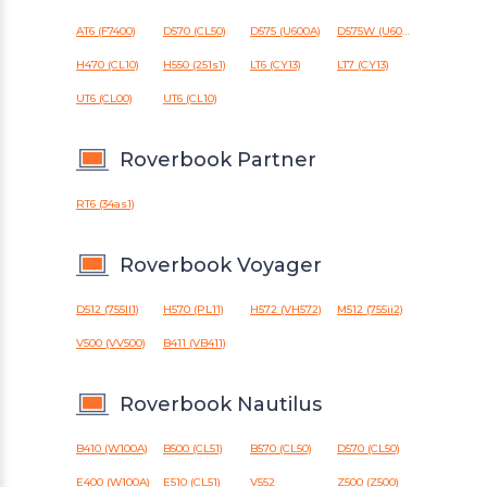
AT6 (F7400)
D570 (CL50)
D575 (U600A)
D575W (U600A)
H470 (CL10)
H550 (251s1)
LT6 (CY13)
LT7 (CY13)
UT6 (CL00)
UT6 (CL10)
Roverbook Partner
RT6 (34as1)
Roverbook Voyager
D512 (755II1)
H570 (PL11)
H572 (VH572)
M512 (755ii2)
V500 (VV500)
B411 (VB411)
Roverbook Nautilus
B410 (W100A)
B500 (CL51)
B570 (CL50)
D570 (CL50)
E400 (W100A)
E510 (CL51)
V552
Z500 (Z500)