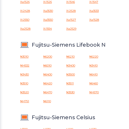
Xa1526
Xi1526
Xi1546
Xi1547
Xi2428
Xa3530
Xi2528
Xa3533
Xi2550
Xa3550
Xa1527
Xa1528
Xa2528
Xi1554
Xa2529
Fujitsu-Siemens Lifebook N
N3010
N6200
N6210
N6220
NH532
N6010
N3400
N3410
N3430
N6400
N3500
N6410
N3510
N6420
N3511
N6460
N3520
N6470
N3530
NH570
NH751
N6110
Fujitsu-Siemens Celsius