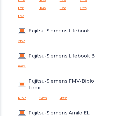
H700
H270
H210
H230
H710
H240
H250
H265
H910
Fujitsu-Siemens Lifebook
C1010
Fujitsu-Siemens Lifebook B
BH531
Fujitsu-Siemens FMV-Biblo
Loox
M/D10
M/D15
M/E10
Fujitsu-Siemens Amilo EL