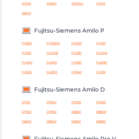
A7640
A1655g
A7640w
A7645
A8620
Fujitsu-Siemens Amilo P
Pi3560
Pi1536DC
Pa1535
Pi1537
Pi1556
Pa2548
Pi2530
Pa2549
Pi2540
Pa3515
Pi2550
Pa3530
Pi3525
Pa3553
Pi3540
Pi1536
Fujitsu-Siemens Amilo D
D7551
D7820
D7830
D7850
D7500
D7800
D6800
D8800
D6820
D8820
D6830
D8830