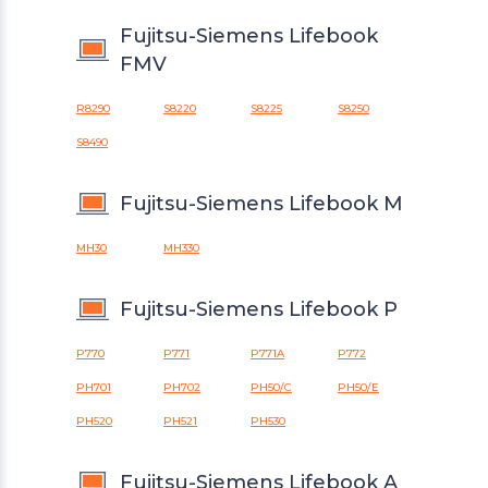
Fujitsu-Siemens Lifebook
FMV
R8290
S8220
S8225
S8250
S8490
Fujitsu-Siemens Lifebook M
MH30
MH330
Fujitsu-Siemens Lifebook P
P770
P771
P771A
P772
PH701
PH702
PH50/C
PH50/E
PH520
PH521
PH530
Fujitsu-Siemens Lifebook A