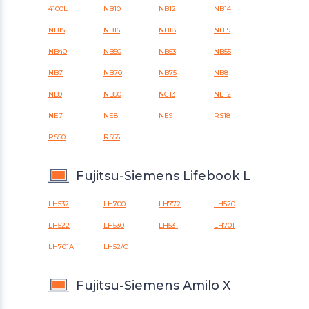
4100L
NB10
NB12
NB14
NB15
NB16
NB18
NB19
NB40
NB50
NB53
NB55
NB7
NB70
NB75
NB8
NB9
NB90
NC13
NE12
NE7
NE8
NE9
RS18
RS50
RS55
Fujitsu-Siemens Lifebook L
LH532
LH700
LH772
LH520
LH522
LH530
LH531
LH701
LH701A
LH52/C
Fujitsu-Siemens Amilo X