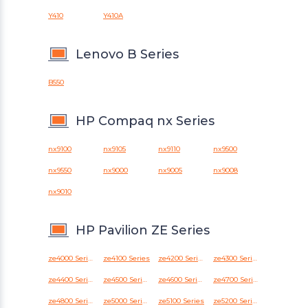
Y410
Y410A
Lenovo B Series
B550
HP Compaq nx Series
nx9100
nx9105
nx9110
nx9500
nx9550
nx9000
nx9005
nx9008
nx9010
HP Pavilion ZE Series
ze4000 Series
ze4100 Series
ze4200 Series
ze4300 Series
ze4400 Series
ze4500 Series
ze4600 Series
ze4700 Series
ze4800 Series
ze5000 Series
ze5100 Series
ze5200 Series