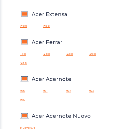
Acer Extensa
2500
2000
Acer Ferrari
1100
3000
3200
3400
4000
Acer Acernote
970
971
972
973
975
Acer Acernote Nuovo
Nuovo 971