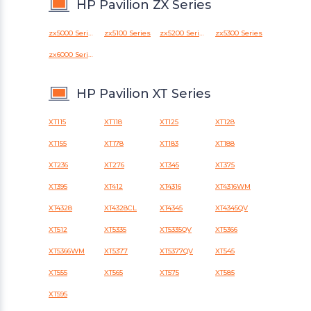
HP Pavilion ZX Series
zx5000 Series
zx5100 Series
zx5200 Series
zx5300 Series
zx6000 Series
HP Pavilion XT Series
XT115
XT118
XT125
XT128
XT155
XT178
XT183
XT188
XT236
XT276
XT345
XT375
XT395
XT412
XT4316
XT4316WM
XT4328
XT4328CL
XT4345
XT4345QV
XT512
XT5335
XT5335QV
XT5366
XT5366WM
XT5377
XT5377QV
XT545
XT555
XT565
XT575
XT585
XT595