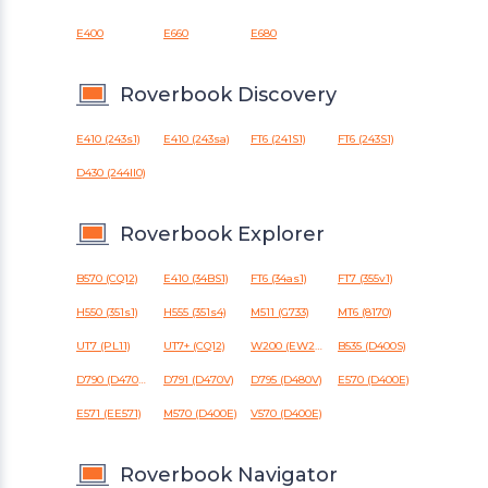
E400
E660
E680
Roverbook Discovery
E410 (243s1)
E410 (243sa)
FT6 (241S1)
FT6 (243S1)
D430 (244II0)
Roverbook Explorer
B570 (CQ12)
E410 (34BS1)
FT6 (34as1)
FT7 (355v1)
H550 (351s1)
H555 (351s4)
M511 (G733)
MT6 (8170)
UT7 (PL11)
UT7+ (CQ12)
W200 (EW200)
B535 (D400S)
D790 (D470W)
D791 (D470V)
D795 (D480V)
E570 (D400E)
E571 (EE571)
M570 (D400E)
V570 (D400E)
Roverbook Navigator