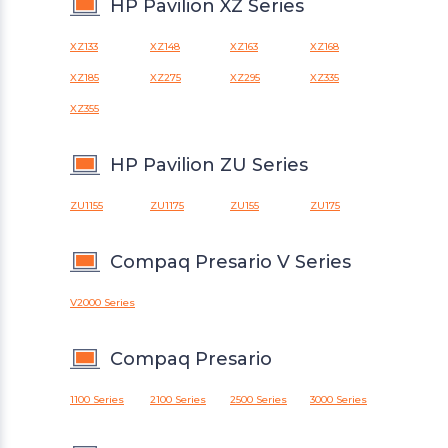
HP Pavilion XZ Series
XZ133
XZ148
XZ163
XZ168
XZ185
XZ275
XZ295
XZ335
XZ355
HP Pavilion ZU Series
ZU1155
ZU1175
ZU155
ZU175
Compaq Presario V Series
V2000 Series
Compaq Presario
1100 Series
2100 Series
2500 Series
3000 Series