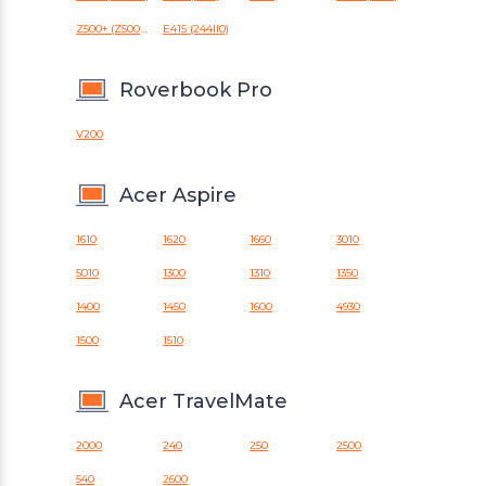
Z500+ (Z500N)
E415 (244II0)
Roverbook Pro
V200
Acer Aspire
1610
1620
1660
3010
5010
1300
1310
1350
1400
1450
1600
4930
1500
1510
Acer TravelMate
2000
240
250
2500
540
2600