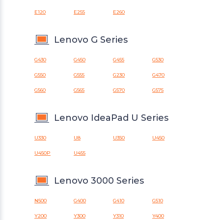
E120
E255
E260
Lenovo G Series
G430
G450
G455
G530
G550
G555
G230
G470
G560
G565
G570
G575
Lenovo IdeaPad U Series
U330
U8
U350
U450
U450P
U455
Lenovo 3000 Series
N500
G400
G410
G510
Y200
Y300
Y310
Y400