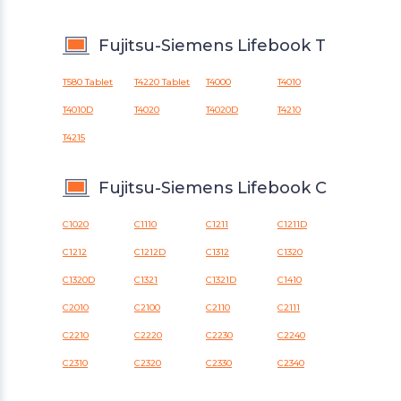
Fujitsu-Siemens Lifebook T
T580 Tablet
T4220 Tablet
T4000
T4010
T4010D
T4020
T4020D
T4210
T4215
Fujitsu-Siemens Lifebook C
C1020
C1110
C1211
C1211D
C1212
C1212D
C1312
C1320
C1320D
C1321
C1321D
C1410
C2010
C2100
C2110
C2111
C2210
C2220
C2230
C2240
C2310
C2320
C2330
C2340