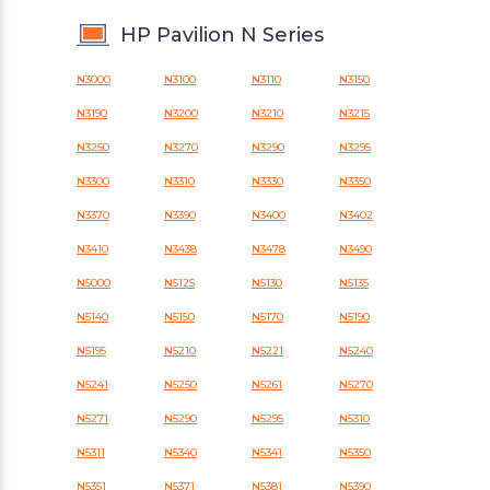
HP Pavilion N Series
N3000
N3100
N3110
N3150
N3190
N3200
N3210
N3215
N3250
N3270
N3290
N3295
N3300
N3310
N3330
N3350
N3370
N3390
N3400
N3402
N3410
N3438
N3478
N3490
N5000
N5125
N5130
N5135
N5140
N5150
N5170
N5190
N5195
N5210
N5221
N5240
N5241
N5250
N5261
N5270
N5271
N5290
N5295
N5310
N5311
N5340
N5341
N5350
N5351
N5371
N5381
N5390