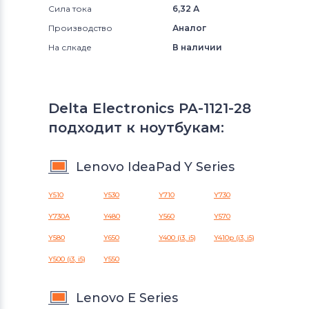
Сила тока
6,32 А
Производство
Аналог
На слкаде
В наличии
Delta Electronics PA-1121-28
подходит к ноутбукам:
Lenovo IdeaPad Y Series
Y510
Y530
Y710
Y730
Y730A
Y480
Y560
Y570
Y580
Y650
Y400 (i3, i5)
Y410p (i3, i5)
Y500 (i3, i5)
Y550
Lenovo E Series