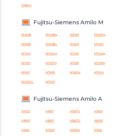
D48EV
Fujitsu-Siemens Amilo M
M4438
M4438g
M3437
M3437g
M3438
M3438g
M1405
M1420
M1424
M1424g
M1425
M1425g
M1437
M1437g
M1439
M1439g
M1451
M7405
M1451g
M7424
M1451GL
M7425
Fujitsu-Siemens Amilo A
A7620
A1667
A1667g
A1600
A1800
A3667
A3667G
A6600
A1650
A7600
A1650g
A1655