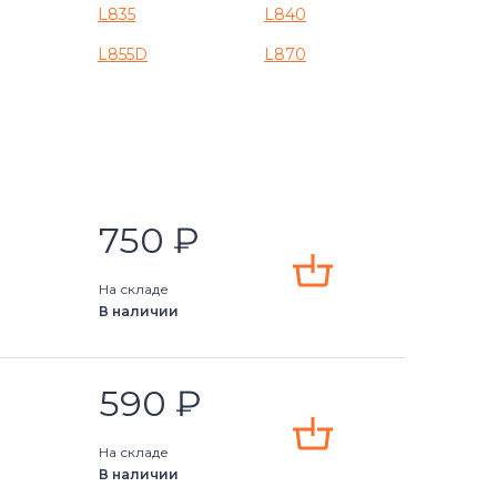
L835
L840
L855D
L870
750
₽
На складе
В наличии
590
₽
На складе
В наличии