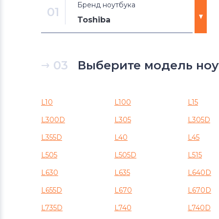
Бренд ноутбука
01
Toshiba
Блоки питания для ноутбуков
DNS
03
Выберите модель ноутб
Блоки питания для ноутбуков
Xiaomi
L10
L100
L15
Блоки питания для ноутбуков
L300D
L305
L305D
eMachines
L355D
L40
L45
Блоки питания для ноутбуков
L505
L505D
L515
Microsoft
L630
L635
L640D
Блоки питания для ноутбуков
L655D
L670
L670D
Prestigio
L735D
L740
L740D