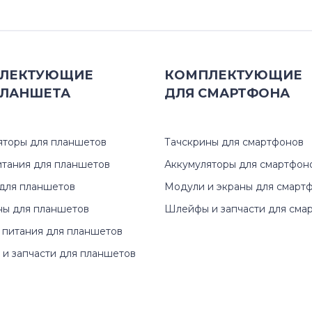
Satellite Pro A Series
Satellite Pro C Series
ЛЕКТУЮЩИЕ
КОМПЛЕКТУЮЩИЕ
Satellite Pro L Series
ЛАНШЕТА
ДЛЯ
СМАРТФОНА
Satellite Pro M Series
яторы для планшетов
Тачскрины для смартфонов
Satellite Pro P Series
итания для планшетов
Аккумуляторы для смартфон
Satellite Pro R Series
для планшетов
Модули и экраны для смарт
ны для планшетов
Шлейфы и запчасти для сма
Satellite Pro S Series
 питания для планшетов
Satellite Pro T Series
и запчасти для планшетов
Satellite Pro U Series