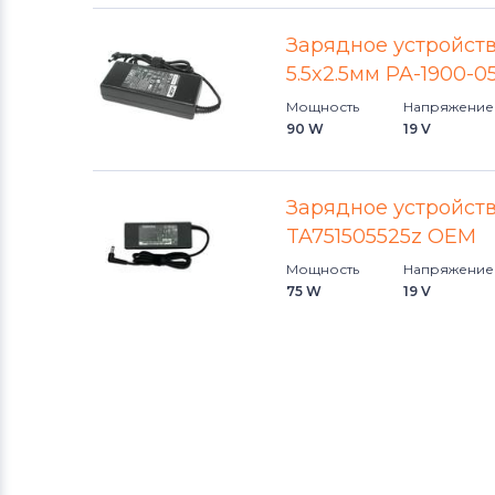
Clevo
Зарядное устройств
Блоки питания для ноутбуков
5.5x2.5мм PA-1900-0
Sony
Мощность
Напряжение
90 W
19 V
Блоки питания для ноутбуков
Delta Electronics
Зарядное устройство
Блоки питания для ноутбуков
TA751505525z OEM
Fujitsu-Siemens
Мощность
Напряжение
75 W
19 V
Блоки питания для ноутбуков
Panasonic
Блоки питания для ноутбуков
Liteon
Блоки питания для ноутбуков
NEC