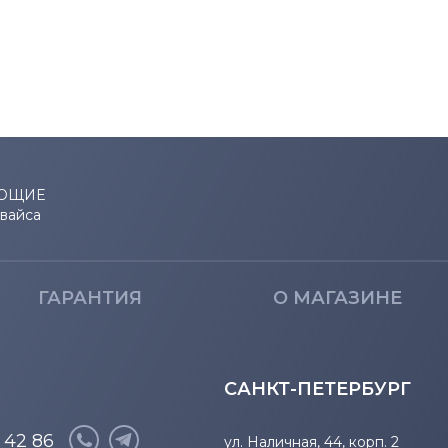
Satellite R Series
Satellite S Series
Satellite S1000 Series
Satellite T Series
ЮЩИЕ
Satellite U Series
евайса
Satellite X Series
ГАРАНТИЯ
О МАГАЗИНЕ
Tecra
Tecra A Series
САНКТ-ПЕТЕРБУРГ
Tecra L Series
8 42 86
ул. Наличная, 44, корп. 2