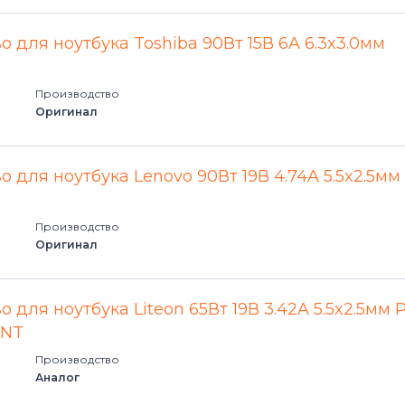
Satego
 для ноутбука Toshiba 90Вт 15В 6A 6.3x3.0мм
Satellite 100 Series
Satellite 1000 Series
Производство
Оригинал
Satellite 200 Series
 для ноутбука Lenovo 90Вт 19В 4.74A 5.5x2.5мм
Satellite 2000 Series
Производство
Satellite 300 Series
Оригинал
Satellite 3000 Series
 для ноутбука Liteon 65Вт 19В 3.42A 5.5x2.5мм 
Satellite 3005 Series
ENT
Производство
Satellite 400 Series
Аналог