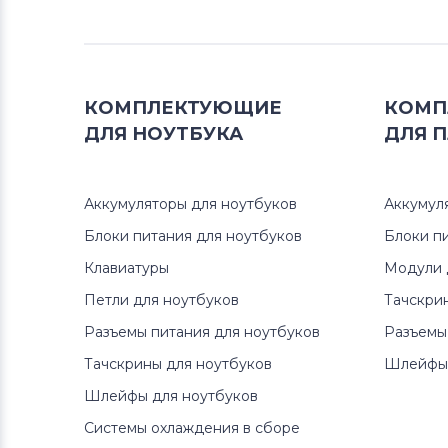
Блоки питания для ноутбуков
iRu
КОМПЛЕКТУЮЩИЕ
КОМП
Блоки питания для ноутбуков
ДЛЯ
НОУТБУКА
ДЛЯ
П
Roverbook
Блоки питания для ноутбуков
Аккумуляторы для ноутбуков
Аккумул
Sharp
Блоки питания для ноутбуков
Блоки п
Блоки питания для ноутбуков
Клавиатуры
Модули 
Hipro
Петли для ноутбуков
Тачскри
Разъемы питания для ноутбуков
Разъемы
Блоки питания для ноутбуков
Toshiba
Тачскрины для ноутбуков
Шлейфы 
Шлейфы для ноутбуков
Блоки питания для ноутбуков
Системы охлаждения в сборе
Acer