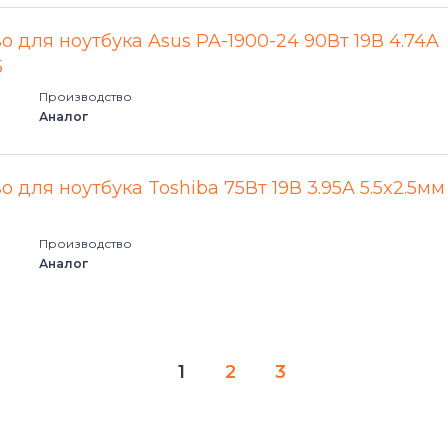
Satellite 4000 Series
о для ноутбука Asus PA-1900-24 90Вт 19В 4.74A
Satellite 5000 Series
5
Производство
Satellite A Series
Аналог
Satellite C Series
 для ноутбука Toshiba 75Вт 19В 3.95A 5.5x2.5мм
Satellite E Series
Производство
Satellite L Series
Аналог
Satellite M Series
Satellite P Series
1
2
3
Satellite Pro