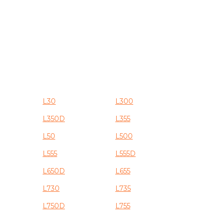
L30
L300
L350D
L355
L50
L500
L555
L555D
L650D
L655
L730
L735
L750D
L755