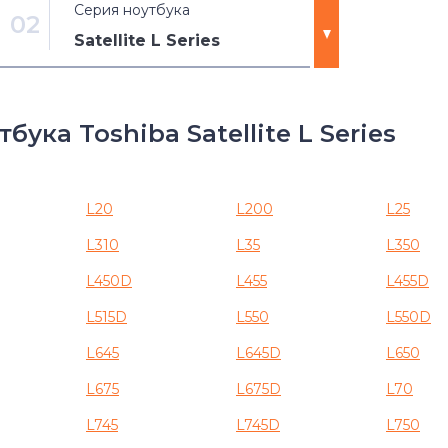
Серия ноутбука
02
Satellite L Series
Dynabook AX
ука Toshiba Satellite L Series
Dynabook CX
Dynabook EX
L20
L200
L25
L310
L35
L350
Dynabook Qosmio
L450D
L455
L455D
Dynabook R
L515D
L550
L550D
Dynabook RX
L645
L645D
L650
L675
L675D
L70
Dynabook Satellite
L745
L745D
L750