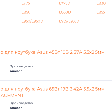
Dynabook TV
L775
L775D
L830
L850
L850D
L855
Dynabook TX
L950/L950D
L955/L955D
Dynabook UK
Dynabook UX
Equium
 для ноутбука Asus 45Вт 19В 2.37A 5.5x2.5мм
Folio
Производство
Аналог
Kirabook
Libretto
 для ноутбука Asus 65Вт 19В 3.42A 5.5x2.5мм
PLACEMENT
Netbook
Производство
Аналог