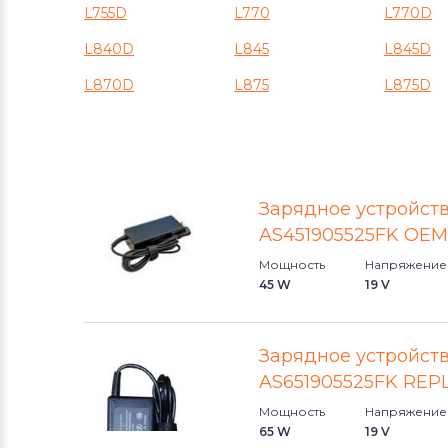
Блоки питания для ноутбуков
L755D
L770
L770D
Клавиатуры
L840D
L845
L845D
Блоки питания для ноутбуков
L870D
L875
L875D
Packard Bell
Блоки питания для ноутбуков
Аккумуляторы для радиостанций
Зарядное устройство
Блоки питания для ноутбуков
AS451905525FK OEM
Benq
Мощность
Напряжение
45 W
19 V
Блоки питания для ноутбуков
Delta
Зарядное устройство
Блоки питания для ноутбуков
AS651905525FK RE
Lenovo
Мощность
Напряжение
65 W
19 V
Блоки питания для ноутбуков