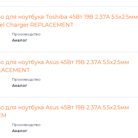
PA Series
 для ноутбука Toshiba 45Вт 19В 2.37A 5.5x2.5мм
Portege
vel Charger REPLACEMENT
Portege A Series
Производство
Аналог
Portege M Series
 для ноутбука Asus 45Вт 19В 2.37A 5.5x2.5мм
Portege R Series
PLACEMENT
Portege S Series
Производство
Аналог
Portege T Series
 для ноутбука Asus 45Вт 19В 2.37A 5.5x2.5мм
Portege Z Series
EM
Qosmio
Производство
Аналог