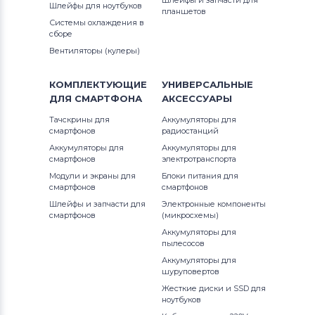
Шлейфы и запчасти для
Шлейфы для ноутбуков
планшетов
Вентиляторы (кулеры)
Apple
Системы охлаждения в
сборе
Вентиляторы (кулеры)
Вентиляторы (кулеры)
LG
Вентиляторы (кулеры)
Samsung
КОМПЛЕКТУЮЩИЕ
УНИВЕРСАЛЬНЫЕ
ДЛЯ
СМАРТФОНА
АКСЕССУАРЫ
Вентиляторы (кулеры)
Fujitsu
Тачскрины для
Аккумуляторы для
смартфонов
радиостанций
Вентиляторы (кулеры)
Clevo
Аккумуляторы для
Аккумуляторы для
смартфонов
электротранспорта
Вентиляторы (кулеры)
Sony
Модули и экраны для
Блоки питания для
смартфонов
смартфонов
Шлейфы и запчасти для
Электронные компоненты
Вентиляторы (кулеры)
Fujitsu-
смартфонов
(микросхемы)
Siemens
Аккумуляторы для
пылесосов
Вентиляторы (кулеры)
Haier
Аккумуляторы для
шуруповертов
Вентиляторы (кулеры)
KFTYR
Жесткие диски и SSD для
ноутбуков