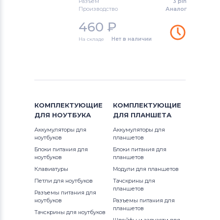
Разъем
3 pin
Вентиляторы (кулеры)
Gateway
Производство
Аналог
W150HRQ
460
₽
Вентиляторы (кулеры)
FCN
На складе
Нет в наличии
W170ER
Вентиляторы (кулеры)
HP
W170HN
Вентиляторы (кулеры)
MSI
W170HR
Вентиляторы (кулеры)
Compaq
КОМПЛЕКТУЮЩИЕ
W270H
КОМПЛЕКТУЮЩИЕ
Вентиляторы (кулеры)
Quanta
ДЛЯ
НОУТБУКА
ДЛЯ
ПЛАНШЕТА
W350
Аккумуляторы для
Аккумуляторы для
Вентиляторы (кулеры)
Hasee
ноутбуков
планшетов
W370
Блоки питания для
Блоки питания для
Вентиляторы (кулеры)
Dell
ноутбуков
планшетов
Клавиатуры
Модули для планшетов
W765SUA
Вентиляторы (кулеры)
IBM
Петли для ноутбуков
Тачскрины для
планшетов
Разъемы питания для
Вентиляторы (кулеры)
Viewsonic
ноутбуков
Разъемы питания для
планшетов
Тачскрины для ноутбуков
Все бренды