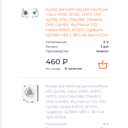
W110ER
D Series
Кулер (ветилятор) для ноутбука
Вентиляторы (кулеры)
Gigabyte
W150
Clevo W150, W350, W370, MSI
DEXP Aquilon
Q2556, DNS 0164088, 0164800,
Вентиляторы (кулеры)
Клавиатуры
DNS GAMER, iRu Patriot 702,
W150DAQ
Hasee K590S, K750S, Gigabyte
M Series
Q2556N VER-1, 5В 0.4A 3pin ADDA
Вентиляторы (кулеры)
Packard Bell
W150ER
Напряжение
5 V
P Series
Разъем
3 pin
Вентиляторы (кулеры)
Hannspree
W150ERQ
Производство
Аналог
W Series
460
₽
Вентиляторы (кулеры)
W150HM
Аккумуляторы для радиостанций
На складе
В наличии
W150HN
Вентиляторы (кулеры)
Benq
Кулер (ветилятор) для ноутбука
W150HNM
MSI Q2556, Clevo W150, W350,
Вентиляторы (кулеры)
Vizio
W370, DNS 0164088, 0164800
W150HNQ
DNS GAMER, iRu Patriot 702, MSI
Вентиляторы (кулеры)
Thunderobot
Q2556, Hasee K590S, K750S,
Gigabyte Q2556N VER-1, 5В 0.4A
W150HR
3pin ADDA
Вентиляторы (кулеры)
Lenovo
Напряжение
5 V
W150HRM