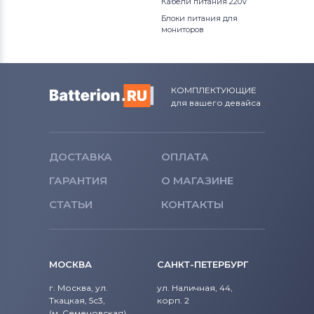
Вентиляторы (кулеры)
NEC
Кабели питания 220V
Блоки питания для
мониторов
Вентиляторы (кулеры)
iRu
Вентиляторы (кулеры)
Roverbook
КОМПЛЕКТУЮЩИЕ
Вентиляторы (кулеры)
Toshiba
для вашего девайса
Вентиляторы (кулеры)
Acer
Вентиляторы (кулеры)
ДОСТАВКА
ОПЛАТА
Универсальный
ГАРАНТИЯ
О МАГАЗИНЕ
Вентиляторы (кулеры)
Asus
СТАТЬИ
КОНТАКТЫ
Вентиляторы (кулеры)
Alienware
Вентиляторы (кулеры)
Casper
МОСКВА
САНКТ-ПЕТЕРБУРГ
г. Москва, ул.
ул. Наличная, 44,
Ткацкая, 5с3,
корп. 2
(м. Семеновская)