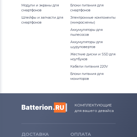
Вентиляторы (кулеры)
NEC
Модули и экраны для
Блоки питания для
смартфонов
смартфонов
Вентиляторы (кулеры)
iRu
Шлейфы и запчасти для
Электронные компоненты
смартфонов
(микросхемы)
Вентиляторы (кулеры)
Roverbook
Аккумуляторы для
пылесосов
Вентиляторы (кулеры)
Toshiba
Аккумуляторы для
шуруповертов
Вентиляторы (кулеры)
Acer
Жесткие диски и SSD для
ноутбуков
Кабели питания 220V
Вентиляторы (кулеры)
Универсальный
Блоки питания для
мониторов
Вентиляторы (кулеры)
Asus
Вентиляторы (кулеры)
Alienware
КОМПЛЕКТУЮЩИЕ
для вашего девайса
Вентиляторы (кулеры)
Casper
ДОСТАВКА
ОПЛАТА