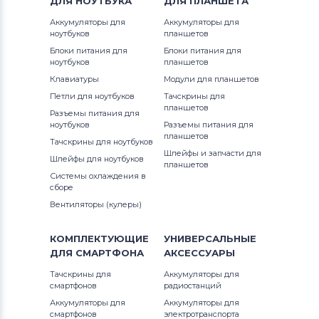
ДЛЯ
НОУТБУКА
ДЛЯ
ПЛАНШЕТА
Вентиляторы (кулеры)
Apple
Аккумуляторы для
Аккумуляторы для
ноутбуков
планшетов
Блоки питания для
Блоки питания для
Вентиляторы (кулеры)
LG
ноутбуков
планшетов
Клавиатуры
Модули для планшетов
Вентиляторы (кулеры)
Samsung
Петли для ноутбуков
Тачскрины для
планшетов
Разъемы питания для
Вентиляторы (кулеры)
Fujitsu
ноутбуков
Разъемы питания для
планшетов
Тачскрины для ноутбуков
Вентиляторы (кулеры)
Clevo
Шлейфы и запчасти для
Шлейфы для ноутбуков
планшетов
Системы охлаждения в
Вентиляторы (кулеры)
Sony
сборе
Вентиляторы (кулеры)
Вентиляторы (кулеры)
Fujitsu-
Siemens
КОМПЛЕКТУЮЩИЕ
УНИВЕРСАЛЬНЫЕ
ДЛЯ
СМАРТФОНА
АКСЕССУАРЫ
Вентиляторы (кулеры)
Haier
Тачскрины для
Аккумуляторы для
смартфонов
радиостанций
Вентиляторы (кулеры)
KFTYR
Аккумуляторы для
Аккумуляторы для
смартфонов
электротранспорта