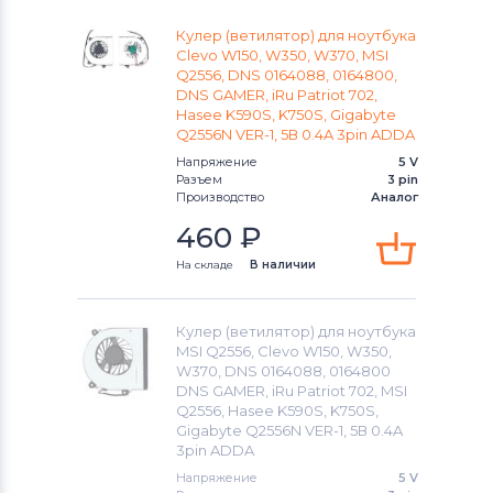
W110ER
D Series
Кулер (ветилятор) для ноутбука
Вентиляторы (кулеры)
Gigabyte
W150
Clevo W150, W350, W370, MSI
DEXP Aquilon
Q2556, DNS 0164088, 0164800,
Вентиляторы (кулеры)
Клавиатуры
DNS GAMER, iRu Patriot 702,
W150DAQ
Hasee K590S, K750S, Gigabyte
M Series
Q2556N VER-1, 5В 0.4A 3pin ADDA
Вентиляторы (кулеры)
Packard Bell
W150ER
Напряжение
5 V
P Series
Разъем
3 pin
Вентиляторы (кулеры)
Hannspree
W150ERQ
Производство
Аналог
W Series
460
₽
Вентиляторы (кулеры)
W150HM
Аккумуляторы для радиостанций
На складе
В наличии
W150HN
Вентиляторы (кулеры)
Benq
Кулер (ветилятор) для ноутбука
W150HNM
MSI Q2556, Clevo W150, W350,
Вентиляторы (кулеры)
Vizio
W370, DNS 0164088, 0164800
W150HNQ
DNS GAMER, iRu Patriot 702, MSI
Вентиляторы (кулеры)
Thunderobot
Q2556, Hasee K590S, K750S,
Gigabyte Q2556N VER-1, 5В 0.4A
W150HR
3pin ADDA
Вентиляторы (кулеры)
Lenovo
Напряжение
5 V
W150HRM