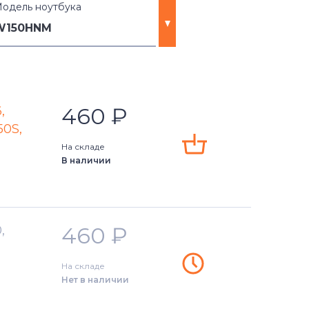
одель ноутбука
W150HNM
460
₽
,
50S,
AQ
На складе
В наличии
R
RQ
460
₽
,
M
На складе
N
Нет в наличии