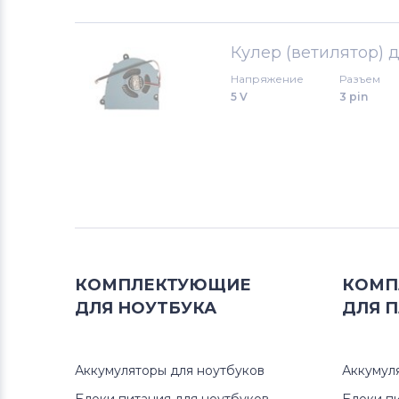
Вентиляторы (кулеры)
Hannspree
Кулер (ветилятор) д
Напряжение
Разъем
Вентиляторы (кулеры)
5 V
3 pin
Аккумуляторы для радиостанций
Вентиляторы (кулеры)
Benq
Вентиляторы (кулеры)
Vizio
Вентиляторы (кулеры)
Thunderobot
КОМПЛЕКТУЮЩИЕ
КОМП
Вентиляторы (кулеры)
Lenovo
ДЛЯ
НОУТБУКА
ДЛЯ
П
Вентиляторы (кулеры)
Gateway
Аккумуляторы для ноутбуков
Аккумул
Вентиляторы (кулеры)
FCN