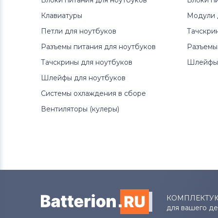
Блоки питания для ноутбуков
Блоки п
Клавиатуры
Модули 
Вентиляторы (кулеры)
HP
Петли для ноутбуков
Тачскри
Вентиляторы (кулеры)
MSI
Разъемы питания для ноутбуков
Разъемы
Тачскрины для ноутбуков
Шлейфы 
Вентиляторы (кулеры)
Compaq
Шлейфы для ноутбуков
Вентиляторы (кулеры)
Quanta
Системы охлаждения в сборе
Вентиляторы (кулеры)
Вентиляторы (кулеры)
Hasee
Вентиляторы (кулеры)
Dell
Вентиляторы (кулеры)
IBM
Вентиляторы (кулеры)
Viewsonic
КОМПЛЕКТУ
для вашего д
Все бренды