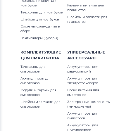
Разъемы питания для
ноутбуков
Разъемы питания для
Вентиляторы (кулеры)
Apple
планшетов
Тачскрины для ноутбуков
Шлейфы и запчасти для
Шлейфы для ноутбуков
Вентиляторы (кулеры)
LG
планшетов
Системы охлаждения в
сборе
Вентиляторы (кулеры)
Samsung
Вентиляторы (кулеры)
Вентиляторы (кулеры)
Fujitsu
КОМПЛЕКТУЮЩИЕ
УНИВЕРСАЛЬНЫЕ
ДЛЯ
СМАРТФОНА
АКСЕССУАРЫ
Вентиляторы (кулеры)
Clevo
Тачскрины для
Аккумуляторы для
смартфонов
радиостанций
Вентиляторы (кулеры)
Sony
Аккумуляторы для
Аккумуляторы для
смартфонов
электротранспорта
Вентиляторы (кулеры)
Fujitsu-
Модули и экраны для
Блоки питания для
Siemens
смартфонов
смартфонов
Шлейфы и запчасти для
Электронные компоненты
Вентиляторы (кулеры)
Haier
смартфонов
(микросхемы)
Аккумуляторы для
Вентиляторы (кулеры)
KFTYR
пылесосов
Аккумуляторы для
шуруповертов