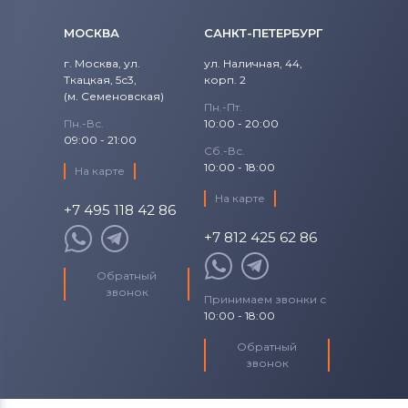
Вентиляторы (кулеры)
NEC
МОСКВА
САНКТ-ПЕТЕРБУРГ
Вентиляторы (кулеры)
iRu
г. Москва, ул.
ул. Наличная, 44,
Ткацкая, 5с3,
Вентиляторы (кулеры)
корп. 2
Roverbook
(м. Семеновская)
Пн.-Пт.
Вентиляторы (кулеры)
Toshiba
Пн.-Вс.
10:00 - 20:00
09:00 - 21:00
Сб.-Вс.
Вентиляторы (кулеры)
Acer
10:00 - 18:00
На карте
На карте
Вентиляторы (кулеры)
+7 495 118 42 86
Универсальный
+7 812 425 62 86
Вентиляторы (кулеры)
Asus
Обратный
звонок
Принимаем звонки с
Вентиляторы (кулеры)
Alienware
10:00 - 18:00
Вентиляторы (кулеры)
Casper
Обратный
звонок