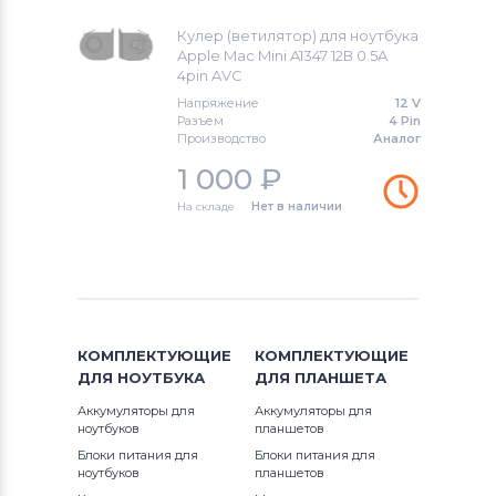
A1347
MacBook
Кулер (ветилятор) для ноутбука
Вентиляторы (кулеры)
Gigabyte
Apple Mac Mini A1347 12В 0.5A
MacBook Air
4pin AVC
Вентиляторы (кулеры)
Клавиатуры
Напряжение
12 V
MacBook Pro
Разъем
4 Pin
Вентиляторы (кулеры)
Производство
Packard Bell
Аналог
PowerBook
1 000
₽
Вентиляторы (кулеры)
Hannspree
На складе
Нет в наличии
Вентиляторы (кулеры)
Аккумуляторы для радиостанций
Вентиляторы (кулеры)
Benq
КОМПЛЕКТУЮЩИЕ
КОМПЛЕКТУЮЩИЕ
Вентиляторы (кулеры)
Vizio
ДЛЯ
НОУТБУКА
ДЛЯ
ПЛАНШЕТА
Вентиляторы (кулеры)
Thunderobot
Аккумуляторы для
Аккумуляторы для
ноутбуков
планшетов
Блоки питания для
Вентиляторы (кулеры)
Блоки питания для
Lenovo
ноутбуков
планшетов