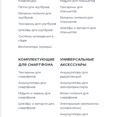
Клавиатуры
Модули для планшетов
Вентиляторы (кулеры)
Gateway
Петли для ноутбуков
Тачскрины для
планшетов
Разъемы питания для
Вентиляторы (кулеры)
FCN
ноутбуков
Разъемы питания для
планшетов
Тачскрины для ноутбуков
Вентиляторы (кулеры)
HP
Шлейфы и запчасти для
Шлейфы для ноутбуков
планшетов
Системы охлаждения в
Вентиляторы (кулеры)
MSI
сборе
Вентиляторы (кулеры)
Вентиляторы (кулеры)
Compaq
КОМПЛЕКТУЮЩИЕ
УНИВЕРСАЛЬНЫЕ
Вентиляторы (кулеры)
Quanta
ДЛЯ
СМАРТФОНА
АКСЕССУАРЫ
Вентиляторы (кулеры)
Hasee
Тачскрины для
Аккумуляторы для
смартфонов
радиостанций
Вентиляторы (кулеры)
Dell
Аккумуляторы для
Аккумуляторы для
смартфонов
электротранспорта
Модули и экраны для
Блоки питания для
Вентиляторы (кулеры)
IBM
смартфонов
смартфонов
Шлейфы и запчасти для
Электронные компоненты
Вентиляторы (кулеры)
Viewsonic
смартфонов
(микросхемы)
Аккумуляторы для
Все бренды