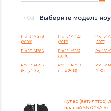
Вентиляторы (кулеры)
DNS
03
Выберите модель ноу
Вентиляторы (кулеры)
Xiaomi
Вентиляторы (кулеры)
eMachines
Pro 13" A1278
Pro 13" A1425
Pro 13" A
(2009)
(2012)
(2013)
Вентиляторы (кулеры)
Microsoft
Pro 15" A1280
Pro 15" A1281
Pro 15" A
(2008)
Вентиляторы (кулеры)
Gigabyte
Pro 15" A1398
Pro 15" A1398
Pro 15" 
(Early 2013)
(Late 2013)
(2009)
Вентиляторы (кулеры)
Клавиатуры
Вентиляторы (кулеры)
Packard
Bell
Кулер (ветилятор) д
Вентиляторы (кулеры)
Hannspree
правый 5В 0.25A 4pin