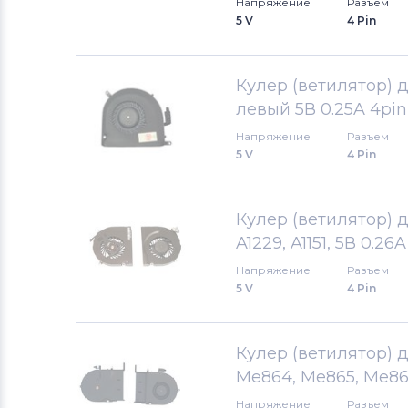
Напряжение
Разъем
5 V
4 Pin
Вентиляторы (кулеры)
LG
Вентиляторы (кулеры)
Samsung
Кулер (ветилятор) д
левый 5В 0.25A 4pin
Вентиляторы (кулеры)
Fujitsu
Напряжение
Разъем
5 V
4 Pin
Вентиляторы (кулеры)
Clevo
Вентиляторы (кулеры)
Sony
Кулер (ветилятор) 
A1229, A1151, 5В 0.
Вентиляторы (кулеры)
Fujitsu-
Напряжение
Разъем
Siemens
5 V
4 Pin
Вентиляторы (кулеры)
Haier
Кулер (ветилятор) д
Вентиляторы (кулеры)
KFTYR
Me864, Me865, Me86
Напряжение
Разъем