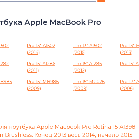
G5
тбука Apple MacBook Pro
Mac Mini
MacBook
1502
Pro 13" A1502
Pro 13" A1502
Pro 13"
(2014)
(2015)
(2013)
MacBook Air
1282
Pro 15" A1286
Pro 15" A1286
Pro 15" 
(2011)
(2012)
MacBook Pro
MB985
Pro 15" MB986
Pro 15" MC026
Pro 17" A
(2009)
(2009)
(2006)
PowerBook
ля ноутбука Apple Macbook Pro Retina 15 A1398
 Brushless. Конец 2013,весь 2014, начало 2015.