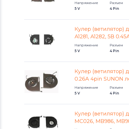
Напряжение
Разъем
Вентиляторы (кулеры)
MSI
5 V
4 Pin
Вентиляторы (кулеры)
Compaq
Кулер (ветилятор) 
A1281, A1282, 5В 0.
Вентиляторы (кулеры)
Quanta
Напряжение
Разъем
5 V
4 Pin
Вентиляторы (кулеры)
Hasee
Вентиляторы (кулеры)
Dell
Кулер (ветилятор) 
0.26A 4pin SUNON 
Вентиляторы (кулеры)
IBM
Напряжение
Разъем
5 V
4 Pin
Вентиляторы (кулеры)
Viewsonic
Все бренды
Кулер (ветилятор) 
MC026, MB986, MB98
Вентиляторы (кулеры)
Apple