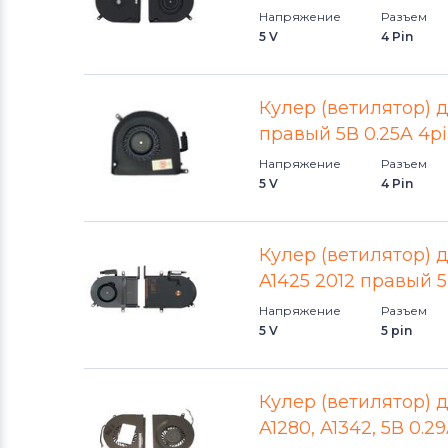
Напряжение
Разъем
Вентиляторы (кулеры)
5 V
4 Pin
Аккумуляторы для радиостанций
Вентиляторы (кулеры)
Benq
Кулер (ветилятор) д
правый 5В 0.25A 4pin
Вентиляторы (кулеры)
Vizio
Напряжение
Разъем
5 V
4 Pin
Вентиляторы (кулеры)
Thunderobot
Кулер (ветилятор) 
Вентиляторы (кулеры)
Lenovo
A1425 2012 правый 
Напряжение
Разъем
Вентиляторы (кулеры)
Gateway
5 V
5 pin
Вентиляторы (кулеры)
FCN
Кулер (ветилятор) 
A1280, A1342, 5В 0.
Вентиляторы (кулеры)
HP