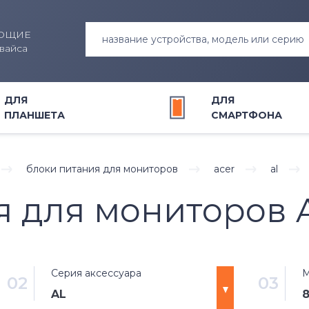
ЮЩИЕ
название устройства, модель или серию
вайса
ДЛЯ
ДЛЯ
ПЛАНШЕТА
СМАРТФОНА
блоки питания для мониторов
acer
al
итания для ноутбуков
итания для планшетов
яторы для смартфонов
яторы для
Клавиатуры
Модули для планшетов
Модули и экраны для смарт
Блоки питания для смартфо
транспорта
 для мониторов A
ны для ноутбуков
и запчасти для планшетов
Шлейфы для ноутбуков
яторы для шуруповертов
Жесткие диски и SSD для но
Серия аксессуара
М
02
03
AL
8