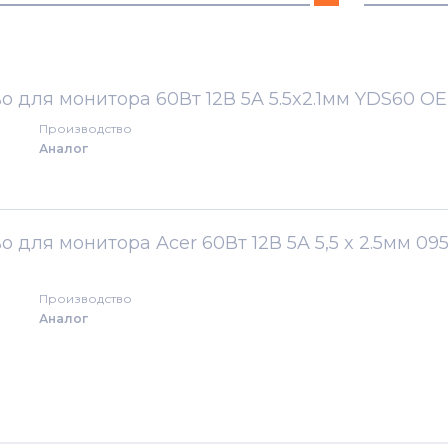
2000
1521
2051
1531
о для монитора 60Вт 12В 5A 5.5x2.1мм YDS60 O
Производство
2051W
1721
Аналог
AC
1721h
AF
1722
 для монитора Acer 60Вт 12В 5A 5,5 x 2.5мм 09
AL
1722h
Производство
Аналог
1913C
1931
506