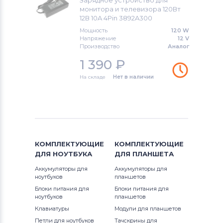
Зарядное устройство для
монитора и телевизора 120Вт
12В 10A 4Pin 3892A300
Блоки питания для мониторов
Benq
Мощность
120 W
Напряжение
12 V
Производство
Аналог
Блоки питания для мониторов
AOC
1 390
₽
Блоки питания для мониторов
HP
На складе
Нет в наличии
Блоки питания для мониторов
Neovo
Блоки питания для мониторов
D-
Link
КОМПЛЕКТУЮЩИЕ
КОМПЛЕКТУЮЩИЕ
ДЛЯ
НОУТБУКА
ДЛЯ
ПЛАНШЕТА
Блоки питания для мониторов
LTV
Аккумуляторы для
Аккумуляторы для
ноутбуков
планшетов
Блоки питания для мониторов
Dell
Блоки питания для
Блоки питания для
ноутбуков
планшетов
Блоки питания для мониторов
Клавиатуры
Модули для планшетов
Viewsonic
Петли для ноутбуков
Тачскрины для