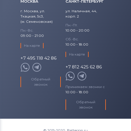
МОСКВА
САНКТ-ПЕТЕРБУРГ
Универсальный
г. Москва, ул.
ул. Наличная, 44,
Ткацкая, 5с3,
корп. 2
Блоки питания для мониторов
(м. Семеновская)
Siemens
Пн.-Пт.
Пн.-Вс.
10:00 - 20:00
09:00 - 21:00
Блоки питания для мониторов
Tp-
Сб.-Вс.
Link
10:00 - 18:00
На карте
На карте
Блоки питания для мониторов
Asus
+7 495 118 42 86
+7 812 425 62 86
Обратный
звонок
Принимаем звонки с
10:00 - 18:00
Обратный
звонок
© 2011-2020. Batterion.ru