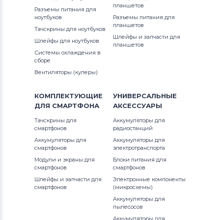
планшетов
Разъемы питания для
Блоки питания для мониторов
ноутбуков
Разъемы питания для
Phillips
планшетов
Тачскрины для ноутбуков
Шлейфы и запчасти для
Шлейфы для ноутбуков
планшетов
Блоки питания для мониторов
LG
Системы охлаждения в
сборе
Блоки питания для мониторов
Вентиляторы (кулеры)
Planar
КОМПЛЕКТУЮЩИЕ
УНИВЕРСАЛЬНЫЕ
Блоки питания для мониторов
ДЛЯ
СМАРТФОНА
АКСЕССУАРЫ
Samsung
Тачскрины для
Аккумуляторы для
смартфонов
радиостанций
Блоки питания для мониторов
Аккумуляторы для
Аккумуляторы для
Polaroid
смартфонов
электротранспорта
Модули и экраны для
Блоки питания для
Блоки питания для мониторов
Sony
смартфонов
смартфонов
Шлейфы и запчасти для
Электронные компоненты
смартфонов
Блоки питания для мониторов
(микросхемы)
Syntax
Аккумуляторы для
пылесосов
Аккумуляторы для