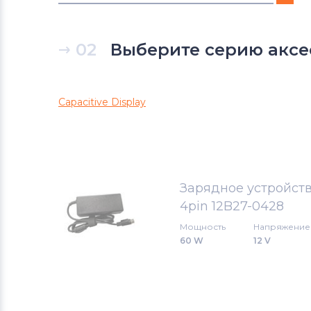
Блоки питания для мониторов
DWIN
02
Выберите серию аксе
Блоки питания для мониторов
Naxa
Capacitive Display
Блоки питания для мониторов
Supersonic
Блоки питания для мониторов
Зарядное устройств
Benq
4pin 12B27-0428
Блоки питания для мониторов
Мощность
Напряжение
AOC
60 W
12 V
Блоки питания для мониторов
HP