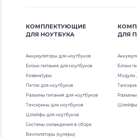
Блоки питания для мониторов
Neovo
КОМПЛЕКТУЮЩИЕ
КОМП
Блоки питания для мониторов
D-
ДЛЯ
НОУТБУКА
ДЛЯ
П
Link
Блоки питания для мониторов
Аккумуляторы для ноутбуков
Аккумул
LTV
Блоки питания для ноутбуков
Блоки п
Блоки питания для мониторов
Клавиатуры
Модули 
Dell
Петли для ноутбуков
Тачскри
Блоки питания для мониторов
Разъемы питания для ноутбуков
Разъемы
Viewsonic
Тачскрины для ноутбуков
Шлейфы 
Шлейфы для ноутбуков
Блоки питания для мониторов
Phillips
Системы охлаждения в сборе
Вентиляторы (кулеры)