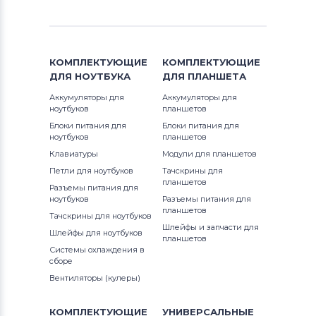
Блоки питания для мониторов
532
Phillips
702
КОМПЛЕКТУЮЩИЕ
КОМПЛЕКТУЮЩИЕ
Блоки питания для мониторов
LG
ДЛЯ
НОУТБУКА
ДЛЯ
ПЛАНШЕТА
707
Аккумуляторы для
Аккумуляторы для
Блоки питания для мониторов
ноутбуков
планшетов
Planar
711
Блоки питания для
Блоки питания для
ноутбуков
планшетов
Блоки питания для мониторов
712
Клавиатуры
Модули для планшетов
Samsung
Петли для ноутбуков
Тачскрины для
713
планшетов
Разъемы питания для
Блоки питания для мониторов
ноутбуков
Разъемы питания для
Polaroid
планшетов
715
Тачскрины для ноутбуков
Шлейфы и запчасти для
Шлейфы для ноутбуков
Блоки питания для мониторов
Sony
планшетов
716
Системы охлаждения в
сборе
Блоки питания для мониторов
722
Вентиляторы (кулеры)
Syntax
732
КОМПЛЕКТУЮЩИЕ
УНИВЕРСАЛЬНЫЕ