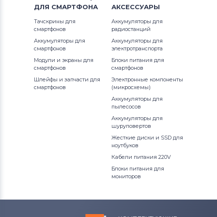
Блоки питания для мониторов
ДЛЯ
СМАРТФОНА
АКСЕССУАРЫ
Epson
801
Тачскрины для
Аккумуляторы для
смартфонов
радиостанций
Блоки питания для мониторов
922
Аккумуляторы для
Аккумуляторы для
Huawei
смартфонов
электротранспорта
Модули и экраны для
Блоки питания для
Блоки питания для мониторов
смартфонов
смартфонов
QNAP
Шлейфы и запчасти для
Электронные компоненты
смартфонов
(микросхемы)
Блоки питания для мониторов
Аккумуляторы для
Sharp
пылесосов
Аккумуляторы для
шуруповертов
Блоки питания для мониторов
Жесткие диски и SSD для
Horizon
ноутбуков
Все бренды
Кабели питания 220V
Блоки питания для
Блоки питания для мониторов
мониторов
Toshiba
Блоки питания для мониторов
Acer