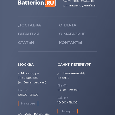
КОМПЛЕКТУЮЩИЕ
для вашего девайса
Блоки питания для мониторов
Универсальный
Блоки питания для мониторов
ДОСТАВКА
ОПЛАТА
Siemens
ГАРАНТИЯ
О МАГАЗИНЕ
Блоки питания для мониторов
Tp-
СТАТЬИ
КОНТАКТЫ
Link
Блоки питания для мониторов
Asus
МОСКВА
САНКТ-ПЕТЕРБУРГ
г. Москва, ул.
ул. Наличная, 44,
Ткацкая, 5с3,
корп. 2
(м. Семеновская)
Пн.-Пт.
Пн.-Вс.
10:00 - 20:00
09:00 - 21:00
Сб.-Вс.
10:00 - 18:00
На карте
На карте
+7 495 118 42 86