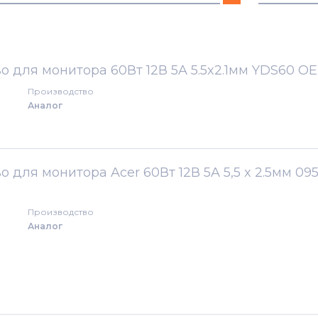
2000
1521
2051
1531
о для монитора 60Вт 12В 5A 5.5x2.1мм YDS60 O
Производство
2051W
1721
Аналог
AC
1721h
AF
1722
 для монитора Acer 60Вт 12В 5A 5,5 x 2.5мм 09
AL
1722h
Производство
Аналог
1913C
1931
506