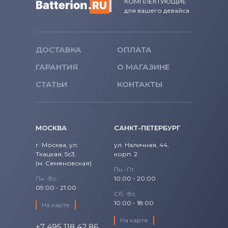
КОМПЛЕКТУЮЩИЕ
для вашего девайса
Блоки питания для мониторов
Универсальный
Блоки питания для мониторов
ДОСТАВКА
ОПЛАТА
Siemens
ГАРАНТИЯ
О МАГАЗИНЕ
Блоки питания для мониторов
Tp-
СТАТЬИ
КОНТАКТЫ
Link
Блоки питания для мониторов
Asus
МОСКВА
САНКТ-ПЕТЕРБУРГ
г. Москва, ул.
ул. Наличная, 44,
Ткацкая, 5с3,
корп. 2
(м. Семеновская)
Пн.-Пт.
Пн.-Вс.
10:00 - 20:00
09:00 - 21:00
Сб.-Вс.
10:00 - 18:00
На карте
На карте
+7 495 118 42 86