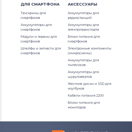
Блоки питания для мониторов
ДЛЯ
СМАРТФОНА
АКСЕССУАРЫ
Epson
801
Тачскрины для
Аккумуляторы для
смартфонов
радиостанций
Блоки питания для мониторов
922
Аккумуляторы для
Аккумуляторы для
Huawei
смартфонов
электротранспорта
Модули и экраны для
Блоки питания для
Блоки питания для мониторов
смартфонов
смартфонов
QNAP
Шлейфы и запчасти для
Электронные компоненты
смартфонов
(микросхемы)
Блоки питания для мониторов
Аккумуляторы для
Sharp
пылесосов
Аккумуляторы для
шуруповертов
Блоки питания для мониторов
Жесткие диски и SSD для
Horizon
ноутбуков
Все бренды
Кабели питания 220V
Блоки питания для
Блоки питания для мониторов
мониторов
Toshiba
Блоки питания для мониторов
Acer