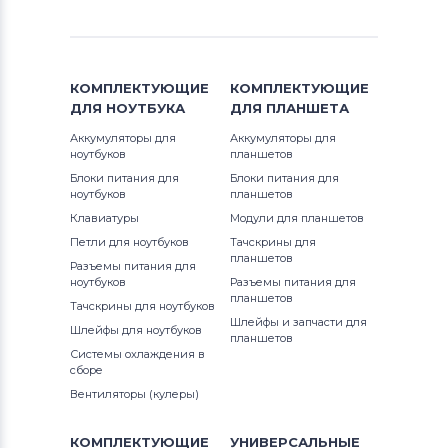
Блоки питания для мониторов
532
Phillips
702
КОМПЛЕКТУЮЩИЕ
КОМПЛЕКТУЮЩИЕ
Блоки питания для мониторов
LG
ДЛЯ
НОУТБУКА
ДЛЯ
ПЛАНШЕТА
707
Аккумуляторы для
Аккумуляторы для
Блоки питания для мониторов
ноутбуков
планшетов
Planar
711
Блоки питания для
Блоки питания для
ноутбуков
планшетов
Блоки питания для мониторов
712
Клавиатуры
Модули для планшетов
Samsung
Петли для ноутбуков
Тачскрины для
713
планшетов
Разъемы питания для
Блоки питания для мониторов
ноутбуков
Разъемы питания для
Polaroid
планшетов
715
Тачскрины для ноутбуков
Шлейфы и запчасти для
Шлейфы для ноутбуков
Блоки питания для мониторов
Sony
планшетов
716
Системы охлаждения в
сборе
Блоки питания для мониторов
722
Вентиляторы (кулеры)
Syntax
732
КОМПЛЕКТУЮЩИЕ
УНИВЕРСАЛЬНЫЕ