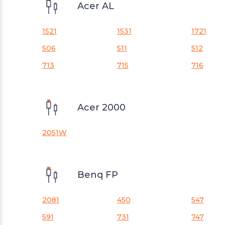
Acer AL
1521
1531
1721
506
511
512
713
715
716
Acer 2000
2051W
Benq FP
2081
450
547
591
731
747