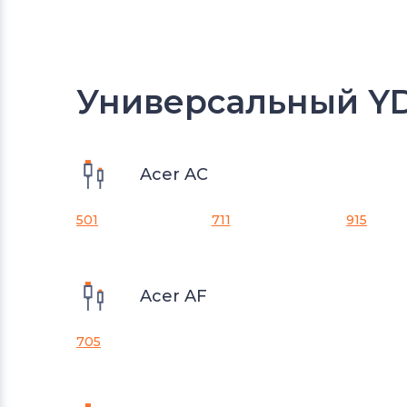
Универсальный YD
Acer AC
501
711
915
Acer AF
705