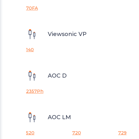
70FA
Viewsonic VP
140
AOC D
2357Ph
AOC LM
520
720
729