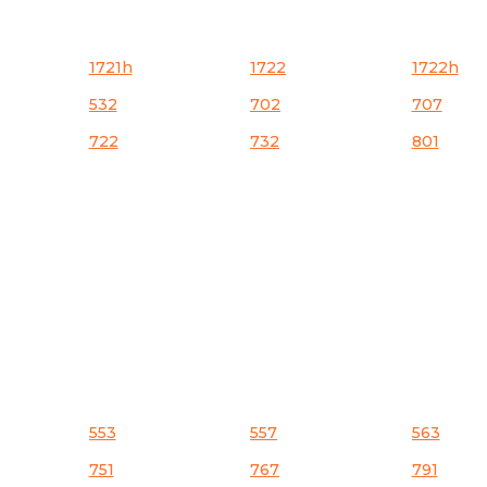
1721h
1722
1722h
532
702
707
722
732
801
553
557
563
751
767
791