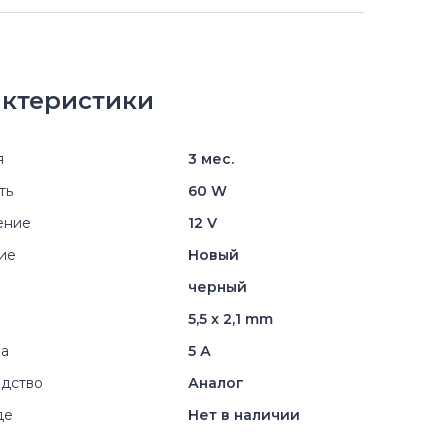
ктеристики
я
3 мес.
ть
60 W
ение
12 V
ие
Новый
черный
5,5 x 2,1 mm
ка
5 А
дство
Аналог
де
Нет в наличии