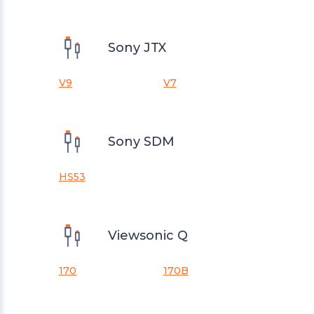
Sony JTX
V9
V7
Sony SDM
HS53
Viewsonic Q
170
170B