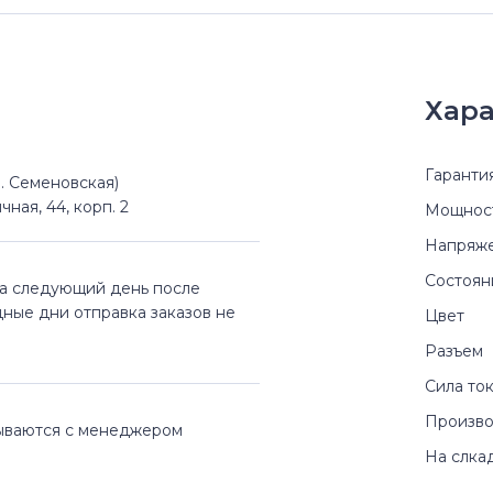
Хара
Гаранти
(м. Семеновская)
чная, 44, корп. 2
Мощнос
Напряж
Состоян
на следующий день после
дные дни отправка заказов не
Цвет
Разъем
Сила то
Произво
вываются с менеджером
На слка