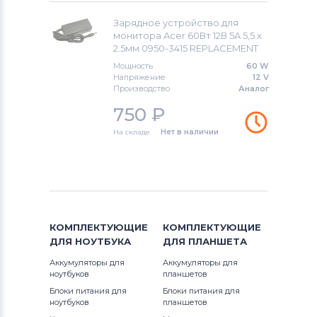
Блоки питания для мониторов
Зарядное устройство для
Универсальный
монитора Acer 60Вт 12В 5A 5,5 x
2.5мм 0950-3415 REPLACEMENT
Блоки питания для мониторов
Мощность
60 W
Siemens
Напряжение
12 V
Производство
Аналог
Блоки питания для мониторов
750
₽
Tp-
Link
На складе
Нет в наличии
Блоки питания для мониторов
Asus
КОМПЛЕКТУЮЩИЕ
КОМПЛЕКТУЮЩИЕ
ДЛЯ
НОУТБУКА
ДЛЯ
ПЛАНШЕТА
Аккумуляторы для
Аккумуляторы для
ноутбуков
планшетов
Блоки питания для
Блоки питания для
ноутбуков
планшетов