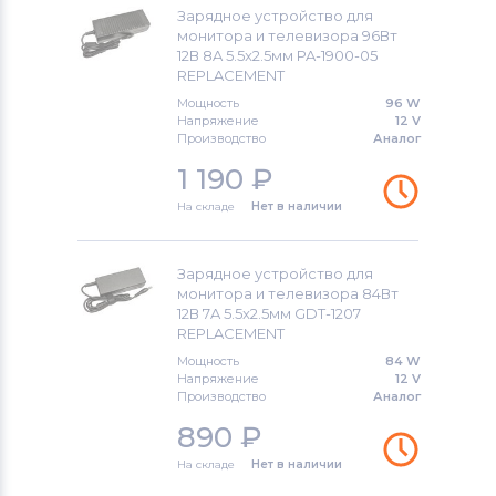
Блоки питания для мониторов
Зарядное устройство для
Epson
801
монитора и телевизора 96Вт
12В 8A 5.5x2.5мм PA-1900-05
Блоки питания для мониторов
REPLACEMENT
922
Huawei
Мощность
96 W
Напряжение
12 V
Производство
Аналог
Блоки питания для мониторов
QNAP
1 190
₽
На складе
Нет в наличии
Блоки питания для мониторов
Sharp
Зарядное устройство для
Блоки питания для мониторов
монитора и телевизора 84Вт
12В 7A 5.5x2.5мм GDT-1207
Horizon
REPLACEMENT
Все бренды
Мощность
84 W
Напряжение
12 V
Производство
Аналог
Блоки питания для мониторов
Toshiba
890
₽
На складе
Нет в наличии
Блоки питания для мониторов
Acer