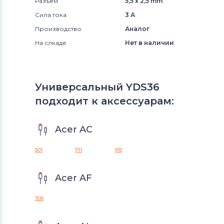
Разъем
5,5 x 2,5 mm
Сила тока
3 А
Производство
Аналог
На слкаде
Нет в наличии
Универсальный YDS36
подходит к аксессуарам:
Acer AC
501
711
915
Acer AF
705