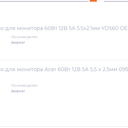
2000
1521
2051
1531
о для монитора 60Вт 12В 5A 5.5x2.1мм YDS60 O
Производство
2051W
1721
Аналог
AC
1721h
AF
1722
 для монитора Acer 60Вт 12В 5A 5,5 x 2.5мм 09
AL
1722h
Производство
Аналог
1913C
1931
506