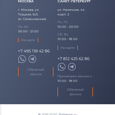
МОСКВА
САНКТ-ПЕТЕРБУРГ
Универсальный
г. Москва, ул.
ул. Наличная, 44,
Ткацкая, 5с3,
корп. 2
Блоки питания для мониторов
(м. Семеновская)
Siemens
Пн.-Пт.
Пн.-Вс.
10:00 - 20:00
09:00 - 21:00
Блоки питания для мониторов
Tp-
Сб.-Вс.
Link
10:00 - 18:00
На карте
На карте
Блоки питания для мониторов
Asus
+7 495 118 42 86
+7 812 425 62 86
Обратный
звонок
Принимаем звонки с
10:00 - 18:00
Обратный
звонок
© 2011-2020. Batterion.ru