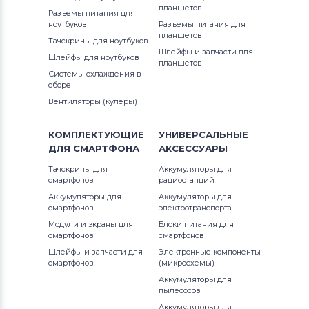
планшетов
Разъемы питания для
Блоки питания для мониторов
ноутбуков
Разъемы питания для
Phillips
планшетов
Тачскрины для ноутбуков
Шлейфы и запчасти для
Шлейфы для ноутбуков
планшетов
Блоки питания для мониторов
LG
Системы охлаждения в
сборе
Блоки питания для мониторов
Вентиляторы (кулеры)
Planar
КОМПЛЕКТУЮЩИЕ
УНИВЕРСАЛЬНЫЕ
Блоки питания для мониторов
ДЛЯ
СМАРТФОНА
АКСЕССУАРЫ
Samsung
Тачскрины для
Аккумуляторы для
смартфонов
радиостанций
Блоки питания для мониторов
Аккумуляторы для
Аккумуляторы для
Polaroid
смартфонов
электротранспорта
Модули и экраны для
Блоки питания для
Блоки питания для мониторов
Sony
смартфонов
смартфонов
Шлейфы и запчасти для
Электронные компоненты
смартфонов
Блоки питания для мониторов
(микросхемы)
Syntax
Аккумуляторы для
пылесосов
Аккумуляторы для