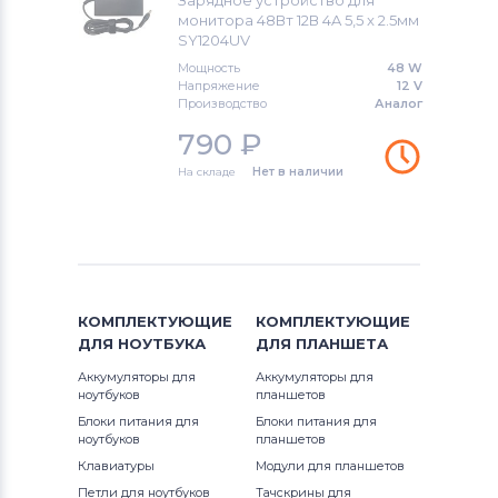
Зарядное устройство для
монитора 48Вт 12В 4A 5,5 x 2.5мм
SY1204UV
Блоки питания для мониторов
Benq
Мощность
48 W
Напряжение
12 V
Производство
Аналог
Блоки питания для мониторов
AOC
790
₽
Блоки питания для мониторов
HP
На складе
Нет в наличии
Блоки питания для мониторов
Neovo
Блоки питания для мониторов
D-
Link
КОМПЛЕКТУЮЩИЕ
КОМПЛЕКТУЮЩИЕ
ДЛЯ
НОУТБУКА
ДЛЯ
ПЛАНШЕТА
Блоки питания для мониторов
LTV
Аккумуляторы для
Аккумуляторы для
ноутбуков
планшетов
Блоки питания для мониторов
Dell
Блоки питания для
Блоки питания для
ноутбуков
планшетов
Блоки питания для мониторов
Клавиатуры
Модули для планшетов
Viewsonic
Петли для ноутбуков
Тачскрины для