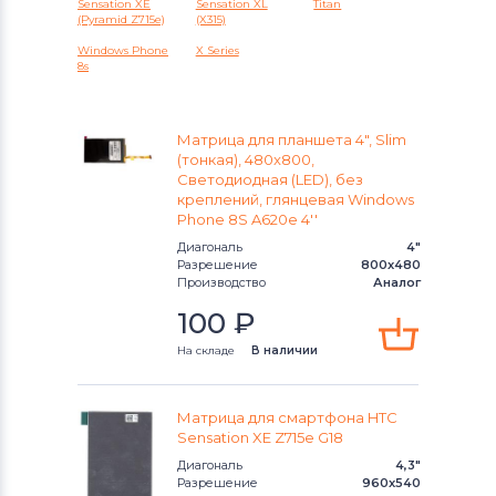
Sensation XE
Sensation XL
Titan
Meizu
(Pyramid Z715e)
(X315)
Windows Phone
X Series
Модули и экраны для смартфонов
8s
HTC
Модули и экраны для смартфонов
Матрица для планшета 4", Slim
(тонкая), 480x800,
Microsoft
Светодиодная (LED), без
креплений, глянцевая Windows
Модули и экраны для смартфонов
Phone 8S A620e 4''
Prestigio
Диагональ
4"
Разрешение
800x480
Производство
Аналог
Модули и экраны для смартфонов
ZTE
100
₽
На складе
В наличии
Модули и экраны для смартфонов
OnePlus
Матрица для смартфона HTC
Модули и экраны для смартфонов
Sensation XE Z715e G18
Philips
Диагональ
4,3"
Разрешение
960x540