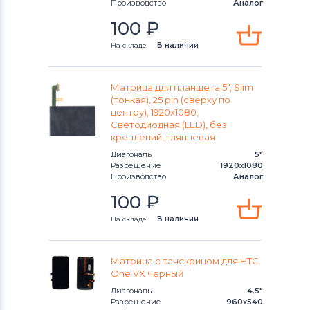
Производство
Аналог
Модули и экраны для смартфонов
Lenovo
100
₽
На складе
В наличии
Модули и экраны для смартфонов
TCL
Матрица для планшета 5", Slim
Модули и экраны для смартфонов
(тонкая), 25 pin (сверху по
Highscreen
центру), 1920x1080,
Светодиодная (LED), без
креплений, глянцевая
Модули и экраны для смартфонов
Диагональ
5"
Nokia
Разрешение
1920x1080
Производство
Аналог
Модули и экраны для смартфонов
100
₽
Megafon
На складе
В наличии
Модули и экраны для смартфонов
Apple
Матрица с тачскрином для HTC
One VX черный
Модули и экраны для смартфонов
Диагональ
4,5"
LG
Разрешение
960x540