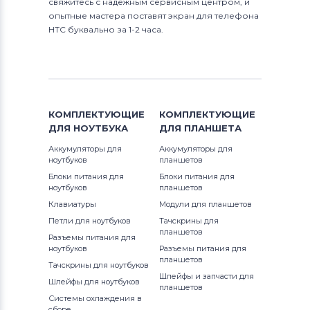
свяжитесь с надежным сервисным центром, и
опытные мастера поставят экран для телефона
HTC буквально за 1-2 часа.
КОМПЛЕКТУЮЩИЕ
КОМПЛЕКТУЮЩИЕ
ДЛЯ
НОУТБУКА
ДЛЯ
ПЛАНШЕТА
Аккумуляторы для
Аккумуляторы для
ноутбуков
планшетов
Блоки питания для
Блоки питания для
ноутбуков
планшетов
Клавиатуры
Модули для планшетов
Петли для ноутбуков
Тачскрины для
планшетов
Разъемы питания для
ноутбуков
Разъемы питания для
планшетов
Тачскрины для ноутбуков
Шлейфы и запчасти для
Шлейфы для ноутбуков
планшетов
Системы охлаждения в
сборе