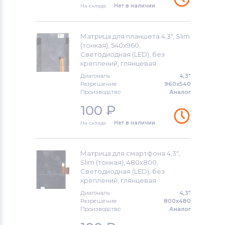
На складе
Нет в наличии
Модули и экраны для смартфонов
Asus
Матрица для планшета 4,3", Slim
(тонкая), 540x960,
Модули и экраны для смартфонов
Светодиодная (LED), без
Fly
креплений, глянцевая
Диагональ
4,3"
Разрешение
960x540
Производство
Аналог
100
₽
На складе
Нет в наличии
Матрица для смартфона 4,3",
Slim (тонкая), 480x800,
Светодиодная (LED), без
креплений, глянцевая
Диагональ
4,3"
Разрешение
800x480
Производство
Аналог