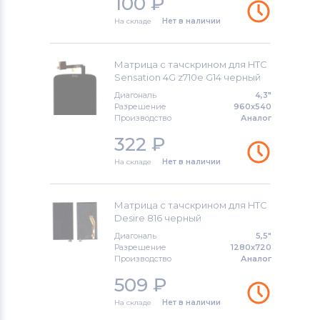
100
₽
На складе
Нет в наличии
Матрица с тачскрином для HTC
Sensation 4G z710e G14 черный
Диагональ
4,3"
Разрешение
960x540
Производство
Аналог
322
₽
На складе
Нет в наличии
Матрица с тачскрином для HTC
Desire 816 черный
Диагональ
5,5"
Разрешение
1280x720
Производство
Аналог
509
₽
На складе
Нет в наличии