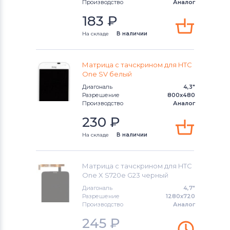
Производство
Аналог
Модули и экраны для смартфонов
183
₽
Sony Ericsson
На складе
В наличии
Модули и экраны для смартфонов
Samsung
Матрица с тачскрином для HTC
One SV белый
Модули и экраны для смартфонов
Диагональ
4,3"
Explay
Разрешение
800x480
Производство
Аналог
Модули и экраны для смартфонов
230
₽
Sony
На складе
В наличии
Модули и экраны для смартфонов
Huawei
Матрица с тачскрином для HTC
One X S720e G23 черный
Модули и экраны для смартфонов
Диагональ
4,7"
Acer
Разрешение
1280x720
Производство
Аналог
Модули и экраны для смартфонов
245
₽
Alcatel