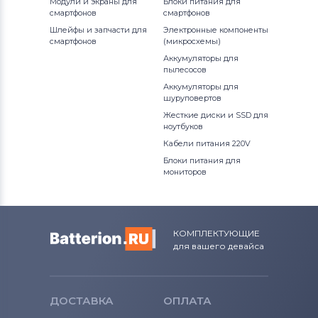
Модули и экраны для
Блоки питания для
смартфонов
смартфонов
Модули и экраны для смартфонов
Шлейфы и запчасти для
Электронные компоненты
Asus
смартфонов
(микросхемы)
Аккумуляторы для
пылесосов
Модули и экраны для смартфонов
Аккумуляторы для
Fly
шуруповертов
Жесткие диски и SSD для
ноутбуков
Кабели питания 220V
Блоки питания для
мониторов
КОМПЛЕКТУЮЩИЕ
для вашего девайса
ДОСТАВКА
ОПЛАТА