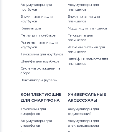
Аккумуляторы для
Аккумуляторы для
Модули и экраны для смартфонов
ноутбуков
планшетов
Sony Ericsson
Блоки питания для
Блоки питания для
ноутбуков
планшетов
Модули и экраны для смартфонов
Клавиатуры
Модули для планшетов
Samsung
Петли для ноутбуков
Тачскрины для
планшетов
Разъемы питания для
Модули и экраны для смартфонов
ноутбуков
Разъемы питания для
Explay
планшетов
Тачскрины для ноутбуков
Шлейфы и запчасти для
Шлейфы для ноутбуков
планшетов
Модули и экраны для смартфонов
Системы охлаждения в
Sony
сборе
Вентиляторы (кулеры)
Модули и экраны для смартфонов
Huawei
КОМПЛЕКТУЮЩИЕ
УНИВЕРСАЛЬНЫЕ
ДЛЯ
СМАРТФОНА
АКСЕССУАРЫ
Модули и экраны для смартфонов
Тачскрины для
Аккумуляторы для
Acer
смартфонов
радиостанций
Аккумуляторы для
Аккумуляторы для
Модули и экраны для смартфонов
смартфонов
электротранспорта
Alcatel