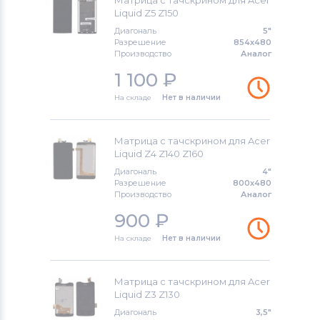
Матрица с тачскрином для Acer
Meizu
Liquid Z5 Z150
Диагональ
5"
Модули и экраны для смартфонов
Разрешение
854x480
Производство
Аналог
HTC
1 100
₽
Модули и экраны для смартфонов
На складе
Нет в наличии
Microsoft
Модули и экраны для смартфонов
Матрица с тачскрином для Acer
Prestigio
Liquid Z4 Z140 Z160
Диагональ
4"
Разрешение
800x480
Модули и экраны для смартфонов
Производство
Аналог
ZTE
900
₽
Модули и экраны для смартфонов
На складе
Нет в наличии
OnePlus
Модули и экраны для смартфонов
Матрица с тачскрином для Acer
Philips
Liquid Z3 Z130
Диагональ
3,5"