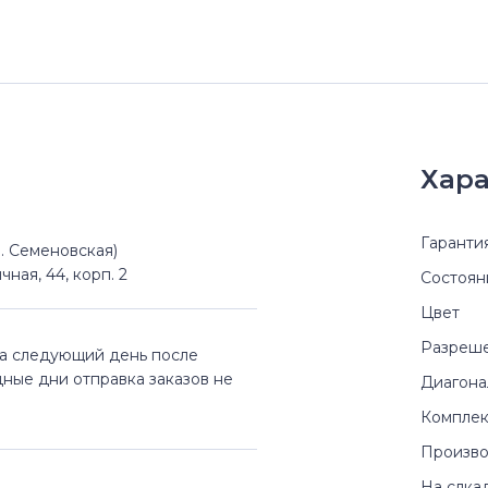
Хара
Гаранти
(м. Семеновская)
чная, 44, корп. 2
Состоян
Цвет
Разреш
на следующий день после
дные дни отправка заказов не
Диагона
Комплек
Произво
На слка