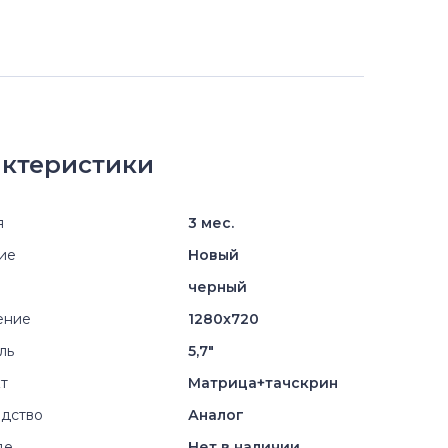
ктеристики
я
3 мес.
ие
Новый
черный
ение
1280x720
ль
5,7"
т
Матрица+тачскрин
дство
Аналог
де
Нет в наличии