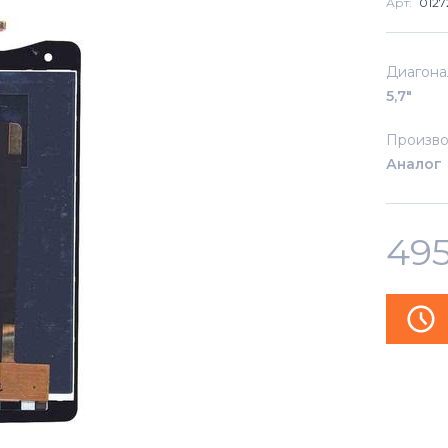
Арт:
0127
Диагона
5,7"
Произво
Аналог
49