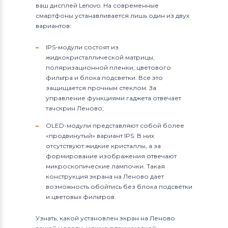
ваш дисплей Lenovo. На современные
смартфоны устанавливается лишь один из двух
вариантов:
IPS-модули состоят из
жидкокристаллической матрицы,
поляризационной пленки, цветового
фильтра и блока подсветки. Все это
защищается прочным стеклом. За
управление функциями гаджета отвечает
тачскрин Леново;
OLED-модули представляют собой более
«продвинутый» вариант IPS. В них
отсутствуют жидкие кристаллы, а за
формирование изображения отвечают
микроскопические лампочки. Такая
конструкция экрана на Леново дает
возможность обойтись без блока подсветки
и цветовых фильтров.
Узнать, какой установлен экран на Леново