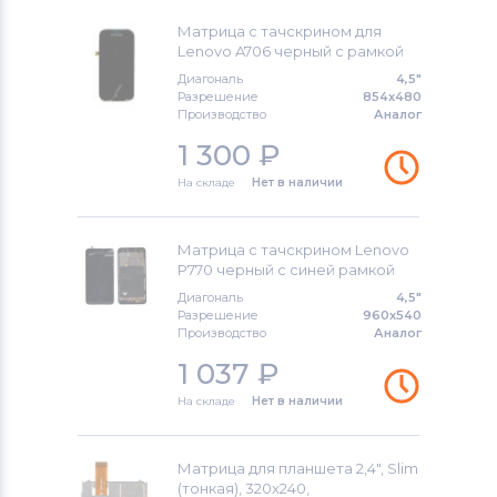
Модули и экраны для смартфонов
Матрица с тачскрином для
Sony Ericsson
Lenovo A706 черный с рамкой
Диагональ
4,5"
Модули и экраны для смартфонов
Разрешение
854x480
Производство
Аналог
Samsung
1 300
₽
Модули и экраны для смартфонов
На складе
Нет в наличии
Explay
Модули и экраны для смартфонов
Матрица с тачскрином Lenovo
Sony
P770 черный с синей рамкой
Диагональ
4,5"
Разрешение
960x540
Модули и экраны для смартфонов
Производство
Аналог
Huawei
1 037
₽
Модули и экраны для смартфонов
На складе
Нет в наличии
Acer
Модули и экраны для смартфонов
Матрица для планшета 2,4", Slim
Alcatel
(тонкая), 320x240,