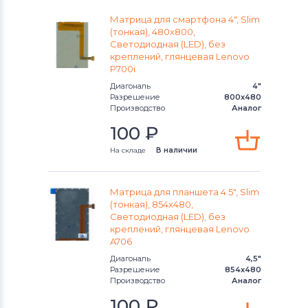
Meizu
Матрица для смартфона 4", Slim
(тонкая), 480x800,
Модули и экраны для смартфонов
Светодиодная (LED), без
HTC
креплений, глянцевая Lenovo
P700i
Модули и экраны для смартфонов
Диагональ
4"
Разрешение
800x480
Microsoft
Производство
Аналог
100
₽
Модули и экраны для смартфонов
Prestigio
На складе
В наличии
Модули и экраны для смартфонов
Матрица для планшета 4.5", Slim
ZTE
(тонкая), 854х480,
Светодиодная (LED), без
Модули и экраны для смартфонов
креплений, глянцевая Lenovo
OnePlus
A706
Диагональ
4,5"
Модули и экраны для смартфонов
Разрешение
854x480
Производство
Аналог
Philips
100
₽