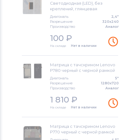
Светодиодная (LED), без
креплений, глянцевая
Модули и экраны для смартфонов
Диагональ
2,4"
Asus
Разрешение
320x240
Производство
Аналог
Модули и экраны для смартфонов
100
₽
Fly
На складе
Нет в наличии
Матрица с тачскрином Lenovo
P780 черный с черной рамкой
Диагональ
5"
Разрешение
1280x720
Производство
Аналог
1 810
₽
На складе
Нет в наличии
Матрица с тачскрином Lenovo
P770 черный с черной рамкой
Диагональ
4,5"