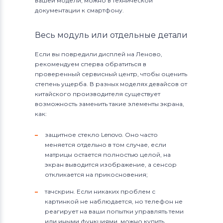
вашей модели, можно в технической
документации к смартфону.
Весь модуль или отдельные детали
Если вы повредили дисплей на Леново,
рекомендуем сперва обратиться в
проверенный сервисный центр, чтобы оценить
степень ущерба. В разных моделях девайсов от
китайского производителя существует
возможность заменить такие элементы экрана,
как:
защитное стекло Lenovo. Оно часто
меняется отдельно в том случае, если
матрицы остается полностью целой, на
экран выводится изображение, а сенсор
откликается на прикосновения;
тачскрин. Если никаких проблем с
картинкой не наблюдается, но телефон не
реагирует на ваши попытки управлять теми
или иными функциями, можно купить