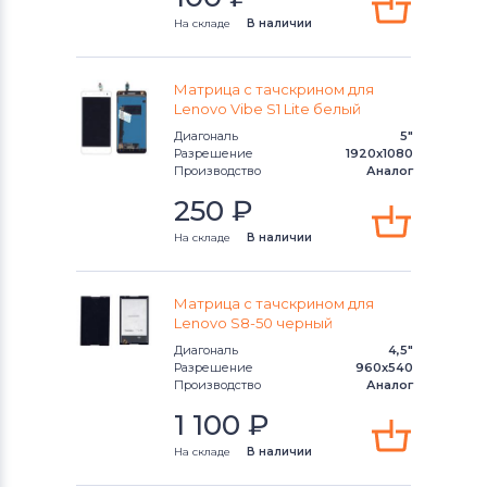
Модули и экраны для смартфонов
На складе
В наличии
Lenovo
Модули и экраны для смартфонов
Матрица с тачскрином для
TCL
Lenovo Vibe S1 Lite белый
Диагональ
5"
Модули и экраны для смартфонов
Разрешение
1920x1080
Производство
Аналог
Highscreen
250
₽
Модули и экраны для смартфонов
На складе
В наличии
Nokia
Модули и экраны для смартфонов
Матрица с тачскрином для
Megafon
Lenovo S8-50 черный
Диагональ
4,5"
Модули и экраны для смартфонов
Разрешение
960x540
Производство
Аналог
Apple
1 100
₽
Модули и экраны для смартфонов
На складе
В наличии
LG