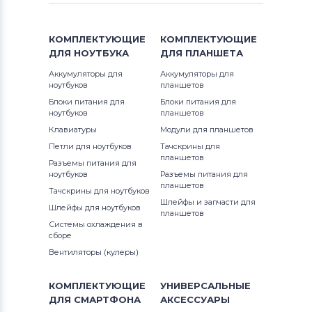
Модули и экраны для смартфонов
Lenovo
КОМПЛЕКТУЮЩИЕ
КОМПЛЕКТУЮЩИЕ
Модули и экраны для смартфонов
ДЛЯ
НОУТБУКА
ДЛЯ
ПЛАНШЕТА
TCL
Аккумуляторы для
Аккумуляторы для
ноутбуков
планшетов
Модули и экраны для смартфонов
Блоки питания для
Блоки питания для
Highscreen
ноутбуков
планшетов
Клавиатуры
Модули для планшетов
Модули и экраны для смартфонов
Петли для ноутбуков
Тачскрины для
планшетов
Nokia
Разъемы питания для
ноутбуков
Разъемы питания для
планшетов
Модули и экраны для смартфонов
Тачскрины для ноутбуков
Шлейфы и запчасти для
Megafon
Шлейфы для ноутбуков
планшетов
Системы охлаждения в
Модули и экраны для смартфонов
сборе
Apple
Вентиляторы (кулеры)
Модули и экраны для смартфонов
КОМПЛЕКТУЮЩИЕ
УНИВЕРСАЛЬНЫЕ
LG
ДЛЯ
СМАРТФОНА
АКСЕССУАРЫ