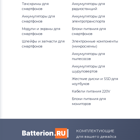
Тачскрины для
Аккумуляторы для
Модули и экраны для смартфонов
смартфонов
радиостанций
Sony Ericsson
Аккумуляторы для
Аккумуляторы для
смартфонов
электротранспорта
Модули и экраны для смартфонов
Модули и экраны для
Блоки питания для
смартфонов
смартфонов
Samsung
Шлейфы и запчасти для
Электронные компоненты
смартфонов
(микросхемы)
Модули и экраны для смартфонов
Аккумуляторы для
Explay
пылесосов
Аккумуляторы для
Модули и экраны для смартфонов
шуруповертов
Sony
Жесткие диски и SSD для
ноутбуков
Модули и экраны для смартфонов
Кабели питания 220V
Huawei
Блоки питания для
мониторов
Модули и экраны для смартфонов
Acer
Модули и экраны для смартфонов
КОМПЛЕКТУЮЩИЕ
для вашего девайса
Alcatel