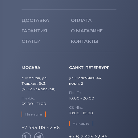
Модули и экраны для смартфонов
Asus
ДОСТАВКА
ОПЛАТА
ГАРАНТИЯ
О МАГАЗИНЕ
Модули и экраны для смартфонов
Fly
СТАТЬИ
КОНТАКТЫ
МОСКВА
САНКТ-ПЕТЕРБУРГ
г. Москва, ул.
ул. Наличная, 44,
Ткацкая, 5с3,
корп. 2
(м. Семеновская)
Пн.-Пт.
Пн.-Вс.
10:00 - 20:00
09:00 - 21:00
Сб.-Вс.
10:00 - 18:00
На карте
На карте
+7 495 118 42 86
+7 812 425 62 86