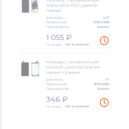
Матрица с тачскрином для
Meizu
Nokia Lumia 1020 с рамкой
черный
Модули и экраны для смартфонов
Диагональ
4,5"
Разрешение
1280x768
HTC
Производство
Аналог
1 055
₽
Модули и экраны для смартфонов
Microsoft
На складе
Нет в наличии
Модули и экраны для смартфонов
Prestigio
Матрица с тачскрином для
Microsoft Lumia 532 Dual Sim
черный с рамкой
Модули и экраны для смартфонов
Диагональ
4"
ZTE
Разрешение
800x480
Производство
Аналог
Модули и экраны для смартфонов
346
₽
OnePlus
На складе
Нет в наличии
Модули и экраны для смартфонов
Philips