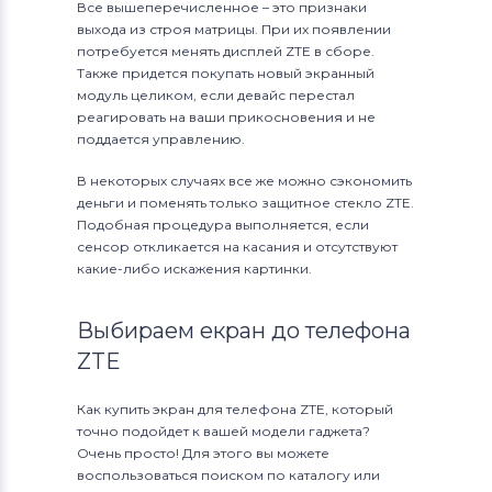
Все вышеперечисленное – это признаки
выхода из строя матрицы. При их появлении
Модули и экраны для смартфонов
потребуется менять дисплей ZTE в сборе.
Asus
Также придется покупать новый экранный
модуль целиком, если девайс перестал
Модули и экраны для смартфонов
реагировать на ваши прикосновения и не
Fly
поддается управлению.
В некоторых случаях все же можно сэкономить
деньги и поменять только защитное стекло ZTE.
Подобная процедура выполняется, если
сенсор откликается на касания и отсутствуют
какие-либо искажения картинки.
Выбираем екран до телефона
ZTE
Как купить экран для телефона ZTE, который
точно подойдет к вашей модели гаджета?
Очень просто! Для этого вы можете
воспользоваться поиском по каталогу или