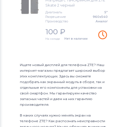
Матрица с тачскрином для ZTE
Meizu
Skate 2 черный
Диагональ
5"
Модули и экраны для смартфонов
Разрешение
960x540
Производство
Аналог
HTC
100
₽
Модули и экраны для смартфонов
На складе
Нет в наличии
Microsoft
Модули и экраны для смартфонов
Prestigio
Ищете новый дисплей для телефона ZTE? Наш
интернет-магазин предлагает широкий выбор
Модули и экраны для смартфонов
этих комплектующих. Здесь вы сможете
ZTE
подобрать как экранный модуль в сборе, так и
отдельные его компоненты для установки на
Модули и экраны для смартфонов
свой смартфон. Мы гарантируем качество
OnePlus
запасных частей и даем на них гарантию
производителя.
Модули и экраны для смартфонов
В каких случаях нужно менять экран на
Philips
телефоне ZTE? Как распознать неисправности
экранного модуля? На что обращать внимание