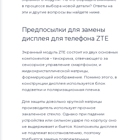
Модули и экраны для смартфонов
в процессе выбора новой детали? Ответы на
Lenovo
эти и другие вопросы вы найдете ниже.
Модули и экраны для смартфонов
Предпосылки для замены
TCL
дисплея для телефона ZTE
Модули и экраны для смартфонов
Highscreen
Экранный модуль ZTE состоит из двух основных
компонентов – тачскрина, отвечающего за
Модули и экраны для смартфонов
сенсорное управление смартфоном, и
жидкокристаллической матрицы,
Nokia
формирующей изображение. Помимо этого, в
конструкции дисплея используется блок
Модули и экраны для смартфонов
подсветки и поляризационная пленка.
Megafon
Для защиты довольно хрупкой матрицы
Модули и экраны для смартфонов
производитель использует прочное
Apple
закаленное стекло. Однако при падении
устройства или сильном ударе по корпусу оно
Модули и экраны для смартфонов
не выдерживает и бьется. Компоненты дисплея
не подлежат восстановлению, поэтому
LG
требуется замена поврежденных