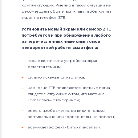
комплектующих. Именно в такой ситуации мы
Модули и экраны для смартфонов
рекомендуем обратиться к нам, чтобы купить
Sony Ericsson
экран на телефон ZTE.
Модули и экраны для смартфонов
Установить новый экран или сенсор ZTE
Samsung
потребуется и при обнаружении любого
из перечисленных ниже симптомов
Модули и экраны для смартфонов
некорректной работы смартфона:
Explay
после включения устройства экран
остается темным;
Модули и экраны для смартфонов
Sony
сильно искажается картинка;
на экране ZTE появляются цветные пятна,
Модули и экраны для смартфонов
свидетельствующие о том, что матрица
Huawei
«склеилась» с тачскрином;
Модули и экраны для смартфонов
вместо изображения вы видите только
Acer
вертикальные или горизонтальные полосы;
возникает эффект «битых пикселей».
Модули и экраны для смартфонов
Alcatel