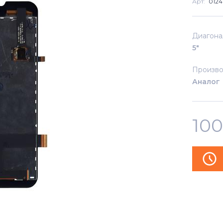
Арт:
0124
Диагона
5"
Произво
Аналог
10