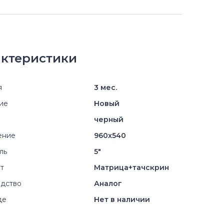
ктеристики
я
3 мес.
ие
Новый
черный
ение
960x540
ль
5"
т
Матрица+тачскрин
дство
Аналог
де
Нет в наличии