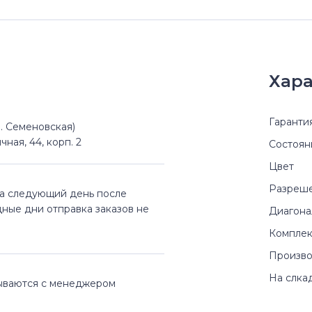
Хара
Гаранти
(м. Семеновская)
чная, 44, корп. 2
Состоян
Цвет
Разреш
на следующий день после
дные дни отправка заказов не
Диагона
Комплек
Произво
На слка
вываются с менеджером