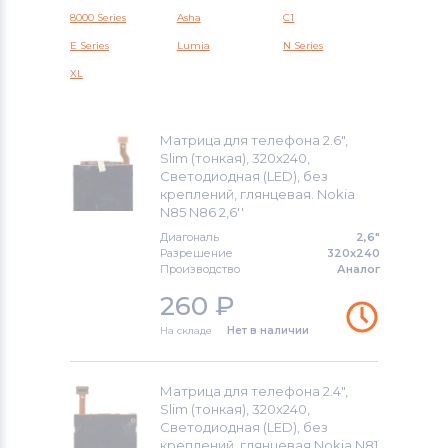
Meizu
8000 Series
Asha
C1
E Series
Lumia
N Series
Модули и экраны для смартфонов
XL
HTC
Модули и экраны для смартфонов
Матрица для телефона 2.6",
Microsoft
Slim (тонкая), 320x240,
Светодиодная (LED), без
Модули и экраны для смартфонов
креплений, глянцевая. Nokia
N85 N86 2,6''
Prestigio
Диагональ
2,6"
Разрешение
320x240
Модули и экраны для смартфонов
Производство
Аналог
ZTE
260
₽
Модули и экраны для смартфонов
На складе
Нет в наличии
OnePlus
Модули и экраны для смартфонов
Матрица для телефона 2.4",
Slim (тонкая), 320x240,
Philips
Светодиодная (LED), без
креплений, глянцевая Nokia N81