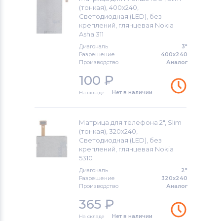
(тонкая), 400x240,
Светодиодная (LED), без
Модули и экраны для смартфонов
креплений, глянцевая Nokia
Asus
Asha 311
Диагональ
3"
Модули и экраны для смартфонов
Разрешение
400x240
Fly
Производство
Аналог
100
₽
На складе
Нет в наличии
Матрица для телефона 2", Slim
(тонкая), 320x240,
Светодиодная (LED), без
креплений, глянцевая Nokia
5310
Диагональ
2"
Разрешение
320x240
Производство
Аналог
365
₽
На складе
Нет в наличии