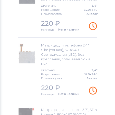
Модули и экраны для смартфонов
Диагональ
2,4"
Lenovo
Разрешение
320x240
Производство
Аналог
Модули и экраны для смартфонов
220
₽
TCL
На складе
Нет в наличии
Модули и экраны для смартфонов
Highscreen
Матрица для телефона 2.4",
Slim (тонкая), 320x240,
Модули и экраны для смартфонов
Светодиодная (LED), без
Nokia
креплений, глянцевая Nokia
N73
Модули и экраны для смартфонов
Диагональ
2,4"
Разрешение
320x240
Megafon
Производство
Аналог
220
₽
Модули и экраны для смартфонов
Apple
На складе
Нет в наличии
Модули и экраны для смартфонов
LG
Матрица для планшета 3.7", Slim
(тонкая), 800x480 (WVGA),