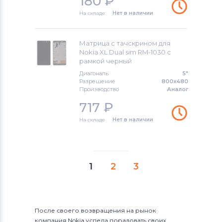
180
₽
На складе
Нет в наличии
Матрица с тачскрином для
Nokia XL Dual sim RM-1030 с
рамкой черный
Диагональ
5"
Разрешение
800x480
Производство
Аналог
717
₽
На складе
Нет в наличии
1
2
3
После своего возвращения на рынок
компания Nokia успела порадовать своих