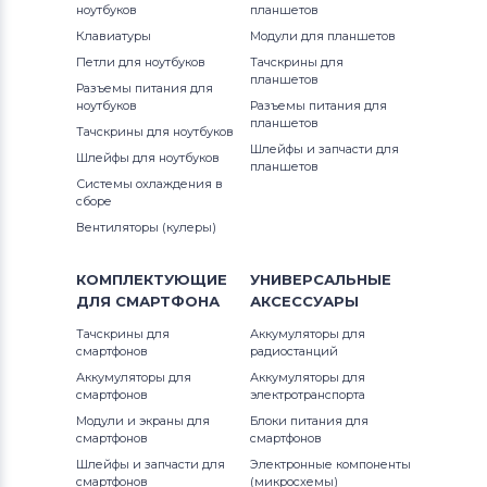
ноутбуков
планшетов
Клавиатуры
Модули для планшетов
Петли для ноутбуков
Тачскрины для
планшетов
Разъемы питания для
ноутбуков
Разъемы питания для
планшетов
Тачскрины для ноутбуков
Шлейфы и запчасти для
Шлейфы для ноутбуков
планшетов
Системы охлаждения в
сборе
Вентиляторы (кулеры)
КОМПЛЕКТУЮЩИЕ
УНИВЕРСАЛЬНЫЕ
ДЛЯ
СМАРТФОНА
АКСЕССУАРЫ
Тачскрины для
Аккумуляторы для
смартфонов
радиостанций
Аккумуляторы для
Аккумуляторы для
смартфонов
электротранспорта
Модули и экраны для
Блоки питания для
смартфонов
смартфонов
Шлейфы и запчасти для
Электронные компоненты
смартфонов
(микросхемы)