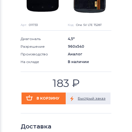
Арт:
011733
Код:
One SV LTE T528T
Диагональ
4,5"
Разрешение
960x540
Производство
Аналог
На складе
В наличии
183
₽
Доставка