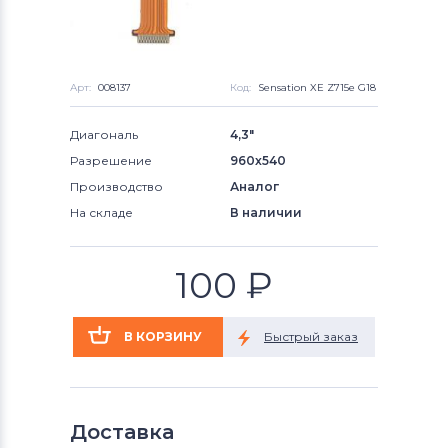
Арт:
008137
Код:
Sensation XE Z715e G18
Диагональ
4,3"
Разрешение
960x540
Производство
Аналог
На складе
В наличии
100
₽
Доставка