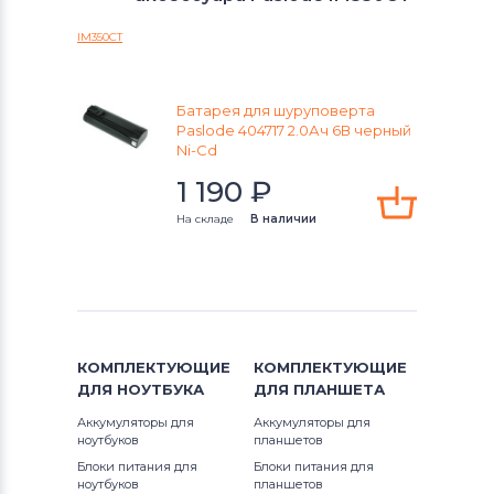
404717
Аккумуляторы для шуруповертов
IM350CT
Black&Decker
900400
Аккумуляторы для шуруповертов
900420
Батарея для шуруповерта
Firestorm
Paslode 404717 2.0Ач 6В черный
Ni-Cd
900421
Аккумуляторы для шуруповертов
1 190
₽
GreenWorks
900600
На складе
В наличии
Аккумуляторы для шуруповертов
901000
Bosch
902000
Аккумуляторы для шуруповертов
Gardena
902200
КОМПЛЕКТУЮЩИЕ
КОМПЛЕКТУЮЩИЕ
ДЛЯ
НОУТБУКА
ДЛЯ
ПЛАНШЕТА
Аккумуляторы для шуруповертов
B20544E
DeWalt
Аккумуляторы для
Аккумуляторы для
ноутбуков
планшетов
CF
Аккумуляторы для шуруповертов
Блоки питания для
Блоки питания для
ноутбуков
планшетов
Einhell
IM200