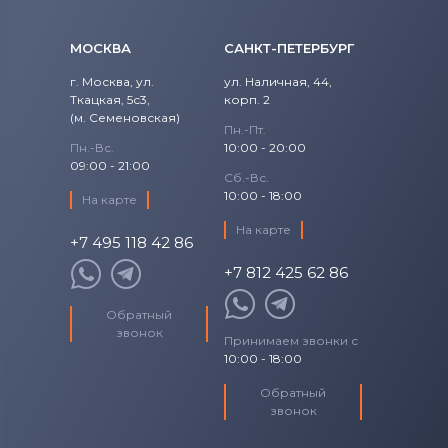
Аккумуляторы для шуруповертов
Craftsman
МОСКВА
САНКТ-ПЕТЕРБУРГ
Все бренды
г. Москва, ул.
ул. Наличная, 44,
Аккумуляторы для шуруповертов
Ткацкая, 5с3,
корп. 2
(м. Семеновская)
Makita
Пн.-Пт.
Пн.-Вс.
10:00 - 20:00
Аккумуляторы для шуруповертов
09:00 - 21:00
Сб.-Вс.
Senco
10:00 - 18:00
На карте
Аккумуляторы для шуруповертов
На карте
+7 495 118 42 86
Panasonic
+7 812 425 62 86
Аккумуляторы для шуруповертов
Обратный
Универсальный
звонок
Принимаем звонки с
10:00 - 18:00
Обратный
звонок