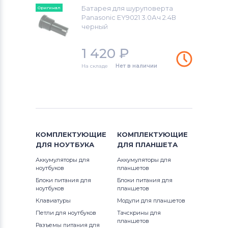
Батарея для шуруповерта
Оригинал
Panasonic EY9021 3.0Ач 2.4В
черный
1 420
₽
На складе
Нет в наличии
КОМПЛЕКТУЮЩИЕ
КОМПЛЕКТУЮЩИЕ
ДЛЯ
НОУТБУКА
ДЛЯ
ПЛАНШЕТА
Аккумуляторы для
Аккумуляторы для
ноутбуков
планшетов
Блоки питания для
Блоки питания для
ноутбуков
планшетов
Клавиатуры
Модули для планшетов
Петли для ноутбуков
Тачскрины для
планшетов
Разъемы питания для