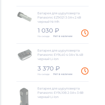
Ridgid
Аккумуляторы для шуруповертов
Батарея для шуруповерта
Hitachi
Panasonic EZ9021 3.0Ач 2.4В
черный Ni-Mh
Аккумуляторы для шуруповертов
1 030
₽
Porter-Cable
На складе
Нет в наличии
Аккумуляторы для шуруповертов
Geberit
Батарея для шуруповерта
Panasonic EY9L40 4.0Ач 14.4В
Аккумуляторы для шуруповертов
черный Li-Ion
Worx
3 370
₽
Аккумуляторы для шуруповертов
На складе
Нет в наличии
Ryobi
Батарея для шуруповерта
Аккумуляторы для шуруповертов
Panasonic EY9L10B 2.0Ач 3.6В
Skil
черный Li-Ion