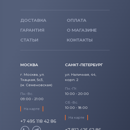
Аккумуляторы для шуруповертов
Makita
ДОСТАВКА
ОПЛАТА
ГАРАНТИЯ
Аккумуляторы для шуруповертов
О МАГАЗИНЕ
Senco
СТАТЬИ
КОНТАКТЫ
Аккумуляторы для шуруповертов
Panasonic
МОСКВА
САНКТ-ПЕТЕРБУРГ
Аккумуляторы для шуруповертов
Универсальный
г. Москва, ул.
ул. Наличная, 44,
Ткацкая, 5с3,
корп. 2
(м. Семеновская)
Пн.-Пт.
Пн.-Вс.
10:00 - 20:00
09:00 - 21:00
Сб.-Вс.
10:00 - 18:00
На карте
На карте
+7 495 118 42 86
+7 812 425 62 86