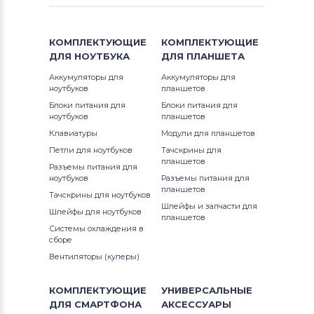
Аккумуляторы для шуруповертов
AEG
КОМПЛЕКТУЮЩИЕ
КОМПЛЕКТУЮЩИЕ
Аккумуляторы для шуруповертов
ДЛЯ
НОУТБУКА
ДЛЯ
ПЛАНШЕТА
Metabo
Аккумуляторы для
Аккумуляторы для
ноутбуков
планшетов
Аккумуляторы для шуруповертов
Блоки питания для
Блоки питания для
Hammer
ноутбуков
планшетов
Клавиатуры
Модули для планшетов
Аккумуляторы для шуруповертов
Петли для ноутбуков
Тачскрины для
Festool
планшетов
Разъемы питания для
ноутбуков
Разъемы питания для
планшетов
Аккумуляторы для шуруповертов
Тачскрины для ноутбуков
Paslode
Шлейфы и запчасти для
Шлейфы для ноутбуков
планшетов
Системы охлаждения в
Аккумуляторы для шуруповертов
сборе
Hilti
Вентиляторы (кулеры)
Аккумуляторы для шуруповертов
КОМПЛЕКТУЮЩИЕ
УНИВЕРСАЛЬНЫЕ
Ridgid
ДЛЯ
СМАРТФОНА
АКСЕССУАРЫ