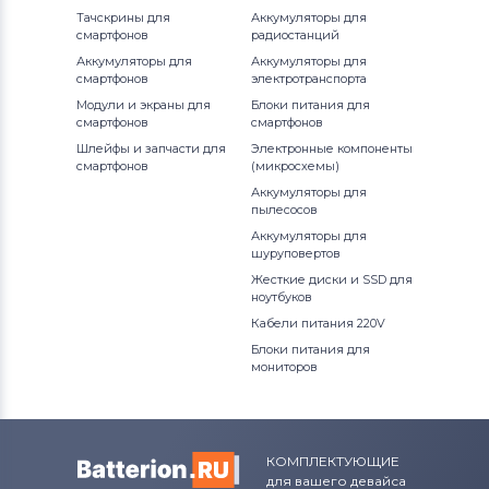
Тачскрины для
Аккумуляторы для
Аккумуляторы для шуруповертов
смартфонов
радиостанций
Hitachi
Аккумуляторы для
Аккумуляторы для
смартфонов
электротранспорта
Аккумуляторы для шуруповертов
Модули и экраны для
Блоки питания для
Porter-Cable
смартфонов
смартфонов
Шлейфы и запчасти для
Электронные компоненты
смартфонов
(микросхемы)
Аккумуляторы для шуруповертов
Geberit
Аккумуляторы для
пылесосов
Аккумуляторы для
Аккумуляторы для шуруповертов
шуруповертов
Worx
Жесткие диски и SSD для
ноутбуков
Аккумуляторы для шуруповертов
Кабели питания 220V
Ryobi
Блоки питания для
мониторов
Аккумуляторы для шуруповертов
Skil
Аккумуляторы для шуруповертов
КОМПЛЕКТУЮЩИЕ
Craftsman
для вашего девайса