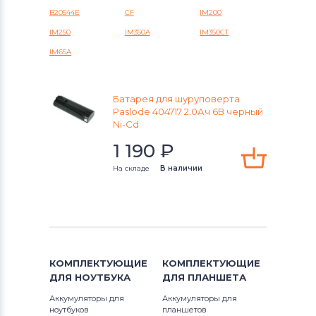
Black&Decker
B20544E
CF
IM200
IM250
IM350A
IM350CT
Аккумуляторы для шуруповертов
IM65A
Firestorm
Аккумуляторы для шуруповертов
Батарея для шуруповерта
GreenWorks
Paslode 404717 2.0Ач 6В черный
Ni-Cd
Аккумуляторы для шуруповертов
1 190
₽
Bosch
На складе
В наличии
Аккумуляторы для шуруповертов
Gardena
Аккумуляторы для шуруповертов
DeWalt
КОМПЛЕКТУЮЩИЕ
КОМПЛЕКТУЮЩИЕ
Аккумуляторы для шуруповертов
ДЛЯ
НОУТБУКА
ДЛЯ
ПЛАНШЕТА
Einhell
Аккумуляторы для
Аккумуляторы для
ноутбуков
планшетов