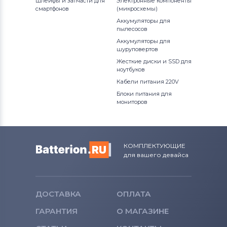
Шлейфы и запчасти для
Электронные компоненты
смартфонов
(микросхемы)
Аккумуляторы для шуруповертов
Аккумуляторы для
Hitachi
пылесосов
Аккумуляторы для
Аккумуляторы для шуруповертов
шуруповертов
Porter-Cable
Жесткие диски и SSD для
ноутбуков
Аккумуляторы для шуруповертов
Кабели питания 220V
Geberit
Блоки питания для
мониторов
Аккумуляторы для шуруповертов
Worx
Аккумуляторы для шуруповертов
КОМПЛЕКТУЮЩИЕ
для вашего девайса
Ryobi
Аккумуляторы для шуруповертов
Skil
ДОСТАВКА
ОПЛАТА
ГАРАНТИЯ
О МАГАЗИНЕ
Аккумуляторы для шуруповертов
Craftsman