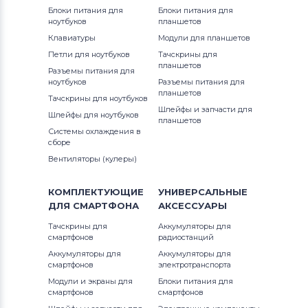
Аккумуляторы для шуруповертов
Блоки питания для
Блоки питания для
AEG
ноутбуков
планшетов
Клавиатуры
Модули для планшетов
Аккумуляторы для шуруповертов
Петли для ноутбуков
Тачскрины для
Metabo
планшетов
Разъемы питания для
ноутбуков
Разъемы питания для
планшетов
Аккумуляторы для шуруповертов
Тачскрины для ноутбуков
Шлейфы и запчасти для
Hammer
Шлейфы для ноутбуков
планшетов
Системы охлаждения в
Аккумуляторы для шуруповертов
сборе
Festool
Вентиляторы (кулеры)
Аккумуляторы для шуруповертов
КОМПЛЕКТУЮЩИЕ
УНИВЕРСАЛЬНЫЕ
Paslode
ДЛЯ
СМАРТФОНА
АКСЕССУАРЫ
Тачскрины для
Аккумуляторы для
Аккумуляторы для шуруповертов
смартфонов
радиостанций
Hilti
Аккумуляторы для
Аккумуляторы для
смартфонов
электротранспорта
Аккумуляторы для шуруповертов
Модули и экраны для
Блоки питания для
смартфонов
Ridgid
смартфонов