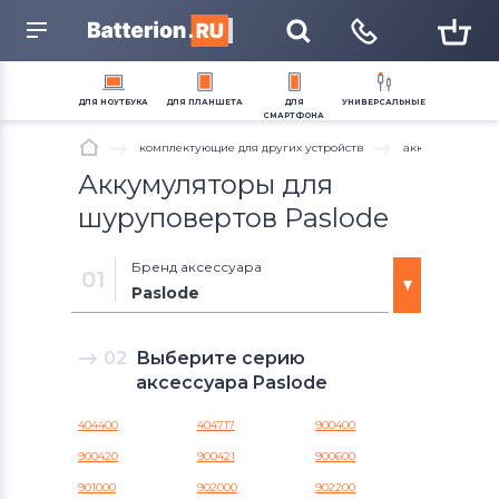
название устройства, модель или серию
ДЛЯ
НОУТБУКА
ДЛЯ
ПЛАНШЕТА
ДЛЯ
УНИВЕРСАЛЬНЫЕ
СМАРТФОНА
комплектующие для других устройств
аккумуляторы 
Аккумуляторы для
Аккумуляторы для
Тачскрины для
Аккумуляторы для
Блоки питания для
Блоки питания для
Аккумуляторы для
Аккумуляторы для
ноутбуков
планшетов
смартфонов
радиостанций
ноутбуков
планшетов
смартфонов
электротранспорта
Аккумуляторы для
Клавиатуры
Модули для планшетов
Модули и экраны для
Блоки питания для
Петли для ноутбуков
Тачскрины для
Шлейфы и запчасти для
Электронные компоненты
шуруповертов Paslode
смартфонов
смартфонов
планшетов
смартфонов
(микросхемы)
Разъемы питания для
Тачскрины для ноутбуков
ноутбуков
Разъемы питания для
Аккумуляторы для
Шлейфы и запчасти для
Аккумуляторы для
Бренд аксессуара
планшетов
пылесосов
планшетов
шуруповертов
01
Шлейфы для ноутбуков
Системы охлаждения в
Paslode
Жесткие диски и SSD для
сборе
Кабели питания 220V
ноутбуков
Вентиляторы (кулеры)
Аккумуляторы для шуруповертов
02
Выберите серию
Блоки питания для
Dremel
мониторов
аксессуара Paslode
Аккумуляторы для шуруповертов
404400
404717
900400
Milwaukee
900420
900421
900600
901000
902000
902200
Аккумуляторы для шуруповертов