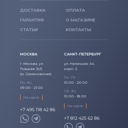
ДОСТАВКА
ОПЛАТА
Аккумуляторы для шуруповертов
Makita
ГАРАНТИЯ
О МАГАЗИНЕ
СТАТЬИ
Аккумуляторы для шуруповертов
КОНТАКТЫ
Senco
Аккумуляторы для шуруповертов
МОСКВА
САНКТ-ПЕТЕРБУРГ
Panasonic
г. Москва, ул.
ул. Наличная, 44,
Аккумуляторы для шуруповертов
Ткацкая, 5с3,
корп. 2
Универсальный
(м. Семеновская)
Пн.-Пт.
Пн.-Вс.
10:00 - 20:00
09:00 - 21:00
Сб.-Вс.
10:00 - 18:00
На карте
На карте
+7 495 118 42 86
+7 812 425 62 86