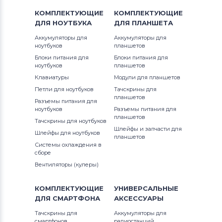
Аккумуляторы для шуруповертов
КОМПЛЕКТУЮЩИЕ
КОМПЛЕКТУЮЩИЕ
AEG
ДЛЯ
НОУТБУКА
ДЛЯ
ПЛАНШЕТА
Аккумуляторы для шуруповертов
Аккумуляторы для
Аккумуляторы для
ноутбуков
планшетов
Metabo
Блоки питания для
Блоки питания для
ноутбуков
планшетов
Аккумуляторы для шуруповертов
Клавиатуры
Модули для планшетов
Hammer
Петли для ноутбуков
Тачскрины для
планшетов
Разъемы питания для
Аккумуляторы для шуруповертов
ноутбуков
Разъемы питания для
Festool
планшетов
Тачскрины для ноутбуков
Шлейфы и запчасти для
Шлейфы для ноутбуков
Аккумуляторы для шуруповертов
планшетов
Системы охлаждения в
Paslode
сборе
Вентиляторы (кулеры)
Аккумуляторы для шуруповертов
Hilti
КОМПЛЕКТУЮЩИЕ
УНИВЕРСАЛЬНЫЕ
ДЛЯ
СМАРТФОНА
АКСЕССУАРЫ
Аккумуляторы для шуруповертов
Ridgid
Тачскрины для
Аккумуляторы для
смартфонов
радиостанций