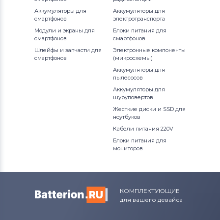
Аккумуляторы для шуруповертов
Аккумуляторы для
Аккумуляторы для
смартфонов
электротранспорта
Hitachi
Модули и экраны для
Блоки питания для
смартфонов
смартфонов
Аккумуляторы для шуруповертов
Шлейфы и запчасти для
Электронные компоненты
Porter-Cable
смартфонов
(микросхемы)
Аккумуляторы для
Аккумуляторы для шуруповертов
пылесосов
Geberit
Аккумуляторы для
шуруповертов
Аккумуляторы для шуруповертов
Жесткие диски и SSD для
ноутбуков
Worx
Кабели питания 220V
Аккумуляторы для шуруповертов
Блоки питания для
мониторов
Ryobi
Аккумуляторы для шуруповертов
Skil
КОМПЛЕКТУЮЩИЕ
для вашего девайса
Аккумуляторы для шуруповертов
Craftsman