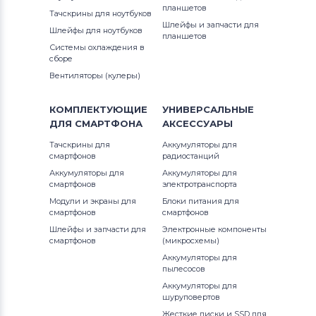
Аккумуляторы для шуруповертов
планшетов
Тачскрины для ноутбуков
AEG
Шлейфы и запчасти для
Шлейфы для ноутбуков
планшетов
Системы охлаждения в
Аккумуляторы для шуруповертов
сборе
Metabo
Вентиляторы (кулеры)
Аккумуляторы для шуруповертов
КОМПЛЕКТУЮЩИЕ
УНИВЕРСАЛЬНЫЕ
Hammer
ДЛЯ
СМАРТФОНА
АКСЕССУАРЫ
Тачскрины для
Аккумуляторы для шуруповертов
Аккумуляторы для
смартфонов
радиостанций
Festool
Аккумуляторы для
Аккумуляторы для
смартфонов
электротранспорта
Аккумуляторы для шуруповертов
Модули и экраны для
Блоки питания для
Paslode
смартфонов
смартфонов
Шлейфы и запчасти для
Электронные компоненты
Аккумуляторы для шуруповертов
смартфонов
(микросхемы)
Hilti
Аккумуляторы для
пылесосов
Аккумуляторы для шуруповертов
Аккумуляторы для
шуруповертов
Ridgid
Жесткие диски и SSD для