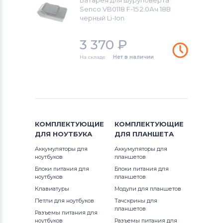
Батарея для шуруповерта
Black&Decker
Senco VB0118 F-15 2.0Ач 18В
черный Li-Ion
Аккумуляторы для шуруповертов
Firestorm
3 370
₽
На складе
Нет в наличии
Аккумуляторы для шуруповертов
GreenWorks
Аккумуляторы для шуруповертов
Bosch
КОМПЛЕКТУЮЩИЕ
КОМПЛЕКТУЮЩИЕ
Аккумуляторы для шуруповертов
ДЛЯ
НОУТБУКА
ДЛЯ
ПЛАНШЕТА
Gardena
Аккумуляторы для
Аккумуляторы для
ноутбуков
планшетов
Аккумуляторы для шуруповертов
Блоки питания для
Блоки питания для
DeWalt
ноутбуков
планшетов
Клавиатуры
Модули для планшетов
Аккумуляторы для шуруповертов
Петли для ноутбуков
Тачскрины для
Einhell
планшетов
Разъемы питания для
ноутбуков
Разъемы питания для