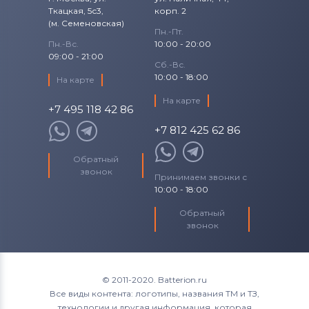
Ткацкая, 5с3,
корп. 2
(м. Семеновская)
Аккумуляторы для шуруповертов
Пн.-Пт.
Makita
Пн.-Вс.
10:00 - 20:00
09:00 - 21:00
Сб.-Вс.
Аккумуляторы для шуруповертов
10:00 - 18:00
На карте
Senco
На карте
+7 495 118 42 86
Аккумуляторы для шуруповертов
+7 812 425 62 86
Panasonic
Обратный
Аккумуляторы для шуруповертов
звонок
Универсальный
Принимаем звонки с
10:00 - 18:00
Обратный
звонок
© 2011-2020. Batterion.ru
Все виды контента: логотипы, названия ТМ и ТЗ,
технологии и другая информация, которая