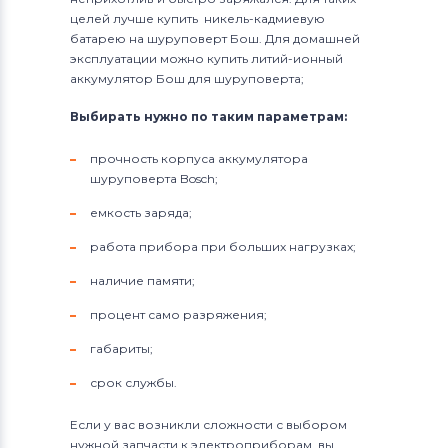
целей лучше купить никель-кадмиевую
батарею на шуруповерт Бош. Для домашней
эксплуатации можно купить литий-ионный
аккумулятор Бош для шуруповерта;
Выбирать нужно по таким параметрам:
прочность корпуса аккумулятора
шуруповерта Bosch;
емкость заряда;
работа прибора при больших нагрузках;
наличие памяти;
процент само разряжения;
габариты;
срок службы.
Если у вас возникли сложности с выбором
нужной запчасти к электроприборам, вы