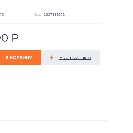
40
Код:
2607335272
90
₽