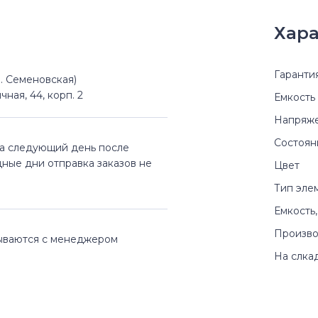
Хара
Гаранти
(м. Семеновская)
чная, 44, корп. 2
Емкость
Напряж
Состоян
на следующий день после
дные дни отправка заказов не
Цвет
Тип эле
Емкость,
Произво
вываются с менеджером
На слка