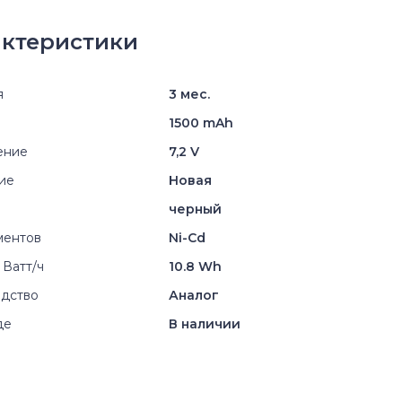
ктеристики
я
3 мес.
1500 mAh
ение
7,2 V
ие
Новая
черный
ментов
Ni-Cd
 Ватт/ч
10.8 Wh
дство
Аналог
де
В наличии