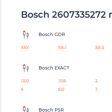
Bosch 2607335272 
Bosch GDR
9.6V
9.6-1
9.6-2
Bosch EXACT
1100
1106
2
6
610
7
Bosch PSR