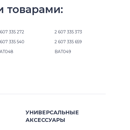
и товарами:
 607 335 272
2 607 335 373
 607 335 540
2 607 335 659
AT048
BAT049
УНИВЕРСАЛЬНЫЕ
АКСЕССУАРЫ