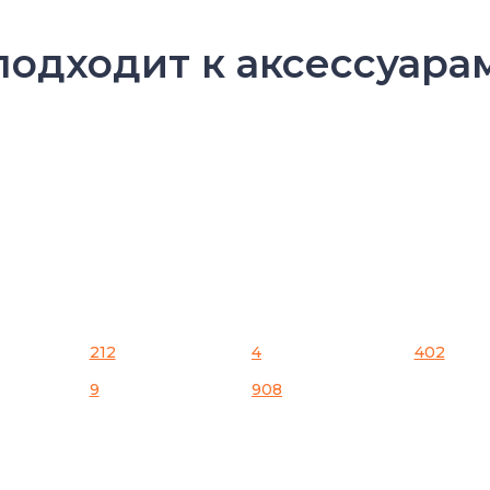
подходит к аксессуарам
212
4
402
9
908