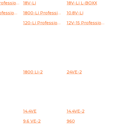
18V-EC Professional
18V-Li
18V-Li L-BOXX
180-Li Professional
1800-Li Professional
10.8V-Li
120-Li Professional
12V-15 Professional
1800 Li-2
24VE-2
14.4VE
14.4VE-2
9.6 VE-2
960