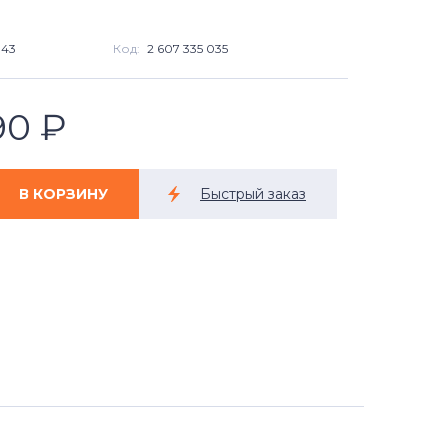
943
Код:
2 607 335 035
90
₽