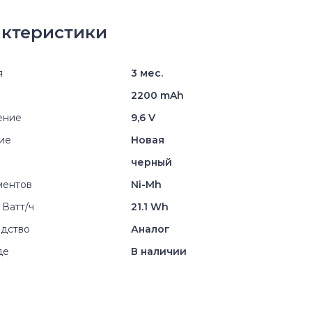
ктеристики
я
3 мес.
2200 mAh
ение
9,6 V
ие
Новая
черный
ментов
Ni-Mh
 Ватт/ч
21.1 Wh
дство
Аналог
де
В наличии