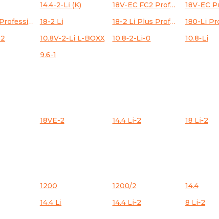
14.4-2-Li (K)
18V-EC FC2 Professional
18VE-EC Professional
18-2 Li
18-2 Li Plus Professional
-2
10.8V-2-Li L-BOXX
10.8-2-Li-0
10.8-Li
9.6-1
18VE-2
14.4 Li-2
18 Li-2
1200
1200/2
14.4
14.4 Li
14.4 Li-2
8 Li-2