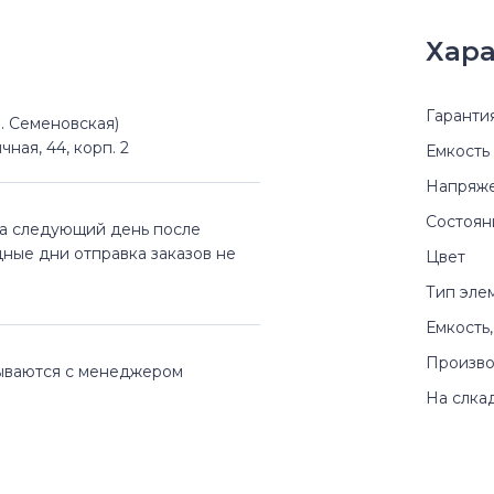
Хара
Гаранти
(м. Семеновская)
чная, 44, корп. 2
Емкость
Напряж
Состоян
на следующий день после
дные дни отправка заказов не
Цвет
Тип эле
Емкость,
Произво
вываются с менеджером
На слка