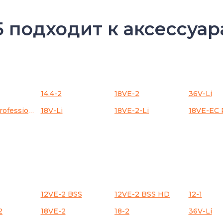
5 подходит к аксессуар
14.4-2
18VE-2
36V-Li
18V-EC Professional
18V-Li
18VE-2-Li
12VE-2 BSS
12VE-2 BSS HD
12-1
2
18VE-2
18-2
36V-Li