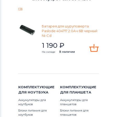
404717
Аккумуляторы для шуруповертов
F18
Black&Decker
900400
Аккумуляторы для шуруповертов
900420
Батарея для шуруповерта
Firestorm
Paslode 404717 2.0Ач 6В черный
Ni-Cd
900421
Аккумуляторы для шуруповертов
1 190
₽
GreenWorks
900600
На складе
В наличии
Аккумуляторы для шуруповертов
901000
Bosch
902000
Аккумуляторы для шуруповертов
Gardena
902200
КОМПЛЕКТУЮЩИЕ
КОМПЛЕКТУЮЩИЕ
ДЛЯ
НОУТБУКА
ДЛЯ
ПЛАНШЕТА
Аккумуляторы для шуруповертов
B20544E
DeWalt
Аккумуляторы для
Аккумуляторы для
ноутбуков
планшетов
CF
Аккумуляторы для шуруповертов
Блоки питания для
Блоки питания для
ноутбуков
планшетов
Einhell
IM200