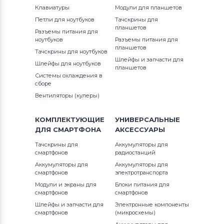
Клавиатуры
Модули для планшетов
Аккумуляторы для шуруповертов
Петли для ноутбуков
Тачскрины для
IM250
планшетов
AEG
Разъемы питания для
ноутбуков
Разъемы питания для
IM350A
планшетов
Тачскрины для ноутбуков
Аккумуляторы для шуруповертов
Шлейфы и запчасти для
Metabo
Шлейфы для ноутбуков
IM350CT
планшетов
Системы охлаждения в
сборе
Аккумуляторы для шуруповертов
IM65A
Вентиляторы (кулеры)
Hammer
Аккумуляторы для шуруповертов
КОМПЛЕКТУЮЩИЕ
УНИВЕРСАЛЬНЫЕ
Festool
ДЛЯ
СМАРТФОНА
АКСЕССУАРЫ
Тачскрины для
Аккумуляторы для
Аккумуляторы для шуруповертов
смартфонов
радиостанций
Paslode
Аккумуляторы для
Аккумуляторы для
смартфонов
электротранспорта
Аккумуляторы для шуруповертов
Модули и экраны для
Блоки питания для
смартфонов
смартфонов
Hilti
Шлейфы и запчасти для
Электронные компоненты
смартфонов
(микросхемы)
Аккумуляторы для шуруповертов