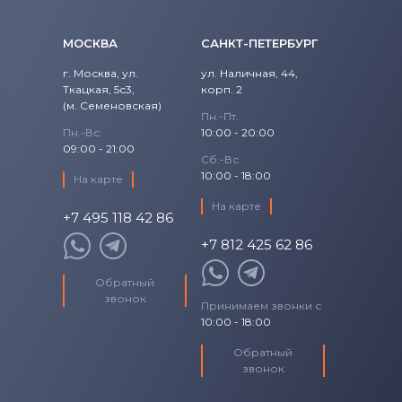
Аккумуляторы для шуруповертов
Craftsman
МОСКВА
САНКТ-ПЕТЕРБУРГ
Все бренды
г. Москва, ул.
ул. Наличная, 44,
Аккумуляторы для шуруповертов
Ткацкая, 5с3,
корп. 2
(м. Семеновская)
Makita
Пн.-Пт.
Пн.-Вс.
10:00 - 20:00
Аккумуляторы для шуруповертов
09:00 - 21:00
Сб.-Вс.
Senco
10:00 - 18:00
На карте
Аккумуляторы для шуруповертов
На карте
+7 495 118 42 86
Panasonic
+7 812 425 62 86
Аккумуляторы для шуруповертов
Обратный
Универсальный
звонок
Принимаем звонки с
10:00 - 18:00
Обратный
звонок