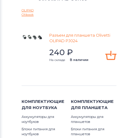
Разъемы питания для ноутбуков
OLIPAD
Аккумуляторы для радиостанций
Olibook
Разъемы питания для ноутбуков
Lenovo
Разъем для планшета Olivetti
OLIPAD PJ024
Разъемы питания для ноутбуков
240
₽
Gateway
На складе
В наличии
Разъемы питания для ноутбуков
HP
Разъемы питания для ноутбуков
MSI
КОМПЛЕКТУЮЩИЕ
КОМПЛЕКТУЮЩИЕ
ДЛЯ
НОУТБУКА
ДЛЯ
ПЛАНШЕТА
Разъемы питания для ноутбуков
Compaq
Аккумуляторы для
Аккумуляторы для
ноутбуков
планшетов
Блоки питания для
Разъемы питания для ноутбуков
Блоки питания для
ноутбуков
планшетов
Dell