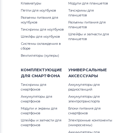
Клавиатуры
Модули для планшетов
Петли для ноутбуков
Тачскрины для
Разъемы питания для ноутбуков
планшетов
Разъемы питания для
IBM
ноутбуков
Разъемы питания для
планшетов
Тачскрины для ноутбуков
Разъемы питания для ноутбуков
Шлейфы и запчасти для
Шлейфы для ноутбуков
Archos
планшетов
Системы охлаждения в
сборе
Разъемы питания для ноутбуков
Вентиляторы (кулеры)
Viewsonic
КОМПЛЕКТУЮЩИЕ
УНИВЕРСАЛЬНЫЕ
Разъемы питания для ноутбуков
LG
ДЛЯ
СМАРТФОНА
АКСЕССУАРЫ
Разъемы питания для ноутбуков
Тачскрины для
Аккумуляторы для
смартфонов
Samsung
радиостанций
Аккумуляторы для
Аккумуляторы для
смартфонов
электротранспорта
Разъемы питания для ноутбуков
Модули и экраны для
Блоки питания для
Fujitsu
смартфонов
смартфонов
Шлейфы и запчасти для
Электронные компоненты
Разъемы питания для ноутбуков
смартфонов
(микросхемы)
Olivetti
Аккумуляторы для