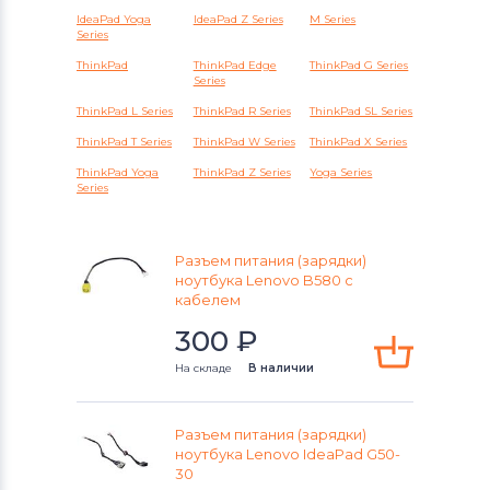
Аккумуляторы для радиостанций
IdeaPad Yoga
IdeaPad Z Series
M Series
Series
Разъемы питания для ноутбуков
ThinkPad
ThinkPad Edge
ThinkPad G Series
Series
Lenovo
ThinkPad L Series
ThinkPad R Series
ThinkPad SL Series
Разъемы питания для ноутбуков
ThinkPad T Series
ThinkPad W Series
ThinkPad X Series
Gateway
ThinkPad Yoga
ThinkPad Z Series
Yoga Series
Series
Разъемы питания для ноутбуков
HP
Разъем питания (зарядки)
ноутбука Lenovo B580 с
Разъемы питания для ноутбуков
кабелем
MSI
300
₽
Разъемы питания для ноутбуков
На складе
В наличии
Compaq
Разъемы питания для ноутбуков
Разъем питания (зарядки)
Dell
ноутбука Lenovo IdeaPad G50-
30