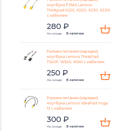
Разъемы питания для ноутбуков
ноутбука PJ540 Lenovo
Sony
Thinkpad X220, X220i, X230, X230i
с кабелем
Разъемы питания для ноутбуков
280
₽
Orbit
На складе
В наличии
Разъемы питания для ноутбуков
Fujitsu-Siemens
Разъем питания (зарядки)
ноутбука Lenovo ThinkPad
Разъемы питания для ноутбуков
T540P, W540, W541 с кабелем
Toshiba
250
₽
Разъемы питания для ноутбуков
На складе
В наличии
Acer
Разъемы питания для ноутбуков
Разъем питания (зарядки)
Универсальный
ноутбука Lenovo IdeaPad Yoga
13 с кабелем
Разъемы питания для ноутбуков
300
₽
Asus
На складе
В наличии