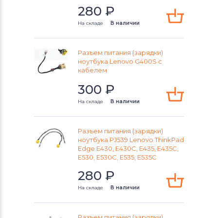
Разъемы питания для ноутбуков
280
₽
IBM
На складе
В наличии
Разъемы питания для ноутбуков
Archos
Разъем питания (зарядки)
ноутбука Lenovo G400S с
Разъемы питания для ноутбуков
кабелем
Viewsonic
300
₽
Разъемы питания для ноутбуков
LG
На складе
В наличии
Разъемы питания для ноутбуков
Разъем питания (зарядки)
Samsung
ноутбука PJ539 Lenovo ThinkPad
Edge E430, E430C, E435, E435C,
Разъемы питания для ноутбуков
E530, E530C, E535, E535C
Fujitsu
280
₽
Разъемы питания для ноутбуков
На складе
В наличии
Olivetti
Разъем питания (зарядки)