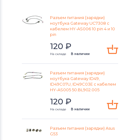
Аккумуляторы для радиостанций
Разъем питания (зарядки)
Разъемы питания для ноутбуков
ноутбука Gateway UC7308 с
Lenovo
кабелем HY-AS006 10 pin 4 и 10
pin
Разъемы питания для ноутбуков
120
₽
Gateway
На складе
В наличии
Разъемы питания для ноутбуков
HP
Разъем питания (зарядки)
ноутбука Gateway ID49,
Разъемы питания для ноутбуков
ID49C07U, ID49C03E с кабелем
MSI
HY-AS005 50.BL902.005
120
₽
Разъемы питания для ноутбуков
Compaq
На складе
В наличии
Разъемы питания для ноутбуков
Разъем питания (зарядки) Asus
Dell
G53