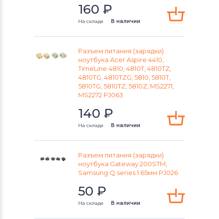
Разъемы питания для ноутбуков
160
₽
IBM
На складе
В наличии
Разъемы питания для ноутбуков
Archos
Разъем питания (зарядки)
ноутбука Acer Aspire 4410,
Разъемы питания для ноутбуков
TimeLine 4810, 4810T, 4810TZ,
4810TG, 4810TZG, 5810, 5810T,
Viewsonic
5810TG, 5810TZ, 5810Z, MS2271,
MS2272 PJ063
Разъемы питания для ноутбуков
LG
140
₽
Разъемы питания для ноутбуков
На складе
В наличии
Samsung
Разъемы питания для ноутбуков
Разъем питания (зарядки)
ноутбука Gateway 200STM,
Fujitsu
Samsung Q series 1.65мм PJ026
Разъемы питания для ноутбуков
50
₽
Olivetti
На складе
В наличии