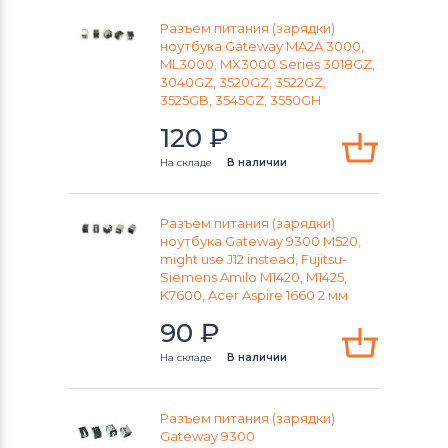
Разъемы питания для ноутбуков
Sony
Разъем питания (зарядки)
ноутбука Gateway MA2A 3000,
ML3000, MX3000 Series 3018GZ,
Разъемы питания для ноутбуков
3040GZ, 3520GZ, 3522GZ,
Orbit
3525GB, 3545GZ, 3550GH
120
₽
Разъемы питания для ноутбуков
Fujitsu-Siemens
На складе
В наличии
Разъемы питания для ноутбуков
Toshiba
Разъем питания (зарядки)
ноутбука Gateway 9300 M520,
might use J12 instead, Fujitsu-
Разъемы питания для ноутбуков
Siemens Amilo M1420, M1425,
Acer
K7600, Acer Aspire 1660 2 мм
90
₽
Разъемы питания для ноутбуков
Универсальный
На складе
В наличии
Разъемы питания для ноутбуков
Asus
Разъем питания (зарядки)
Gateway 9300