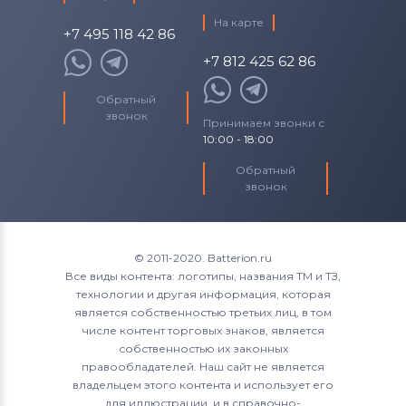
На карте
+7 495 118 42 86
+7 812 425 62 86
Обратный
звонок
Принимаем звонки с
10:00 - 18:00
Обратный
звонок
© 2011-2020. Batterion.ru
Все виды контента: логотипы, названия ТМ и ТЗ,
технологии и другая информация, которая
является собственностью третьих лиц, в том
числе контент торговых знаков, является
собственностью их законных
правообладателей. Наш сайт не является
владельцем этого контента и использует его
для иллюстрации, и в справочно-