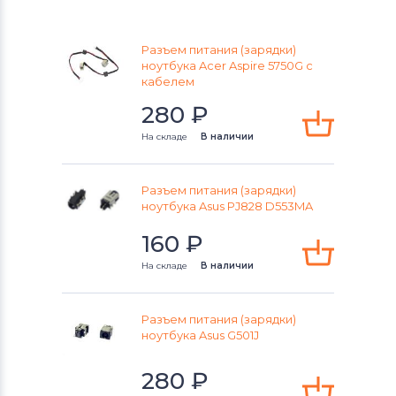
Аккумуляторы для радиостанций
Разъем питания (зарядки)
Разъемы питания для ноутбуков
ноутбука Acer Aspire 5750G c
Lenovo
кабелем
280
₽
Разъемы питания для ноутбуков
Gateway
На складе
В наличии
Разъемы питания для ноутбуков
HP
Разъем питания (зарядки)
ноутбука Asus PJ828 D553MA
Разъемы питания для ноутбуков
160
₽
MSI
На складе
В наличии
Разъемы питания для ноутбуков
Compaq
Разъем питания (зарядки)
ноутбука Asus G501J
Разъемы питания для ноутбуков
Dell
280
₽