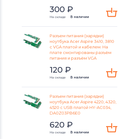
Разъемы питания для ноутбуков
Sony
300
₽
На складе
В наличии
Разъемы питания для ноутбуков
Orbit
Разъем питания (зарядки)
Разъемы питания для ноутбуков
ноутбука Acer Aspire 3410, 3810
с VGA платой и кабелем. Hа
Fujitsu-Siemens
плате смонтированы разъём
питания и разъём VGA
Разъемы питания для ноутбуков
120
₽
Toshiba
На складе
В наличии
Разъемы питания для ноутбуков
Acer
Разъем питания (зарядки)
ноутбука Acer Aspire 4220, 4320,
Разъемы питания для ноутбуков
4520 c USB платой HY-AC034,
Универсальный
DA0Z03PB6E0
620
₽
Разъемы питания для ноутбуков
Asus
На складе
В наличии