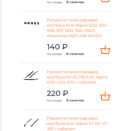
Разъемы питания для ноутбуков
На складе
В наличии
IBM
Разъем питания (зарядки)
Разъемы питания для ноутбуков
ноутбука Acer Aspire 5232, 5241,
Archos
5516, 5517, 5532, 5541, 5541G,
eMachines E625 USB 1510000
Разъемы питания для ноутбуков
140
₽
Viewsonic
На складе
В наличии
Разъемы питания для ноутбуков
LG
Разъем питания (зарядки)
Разъемы питания для ноутбуков
ноутбука HY-AC018 Acer Aspire
Samsung
4315, 4310, 4710 с кабелем
220
₽
Разъемы питания для ноутбуков
Fujitsu
На складе
В наличии
Разъемы питания для ноутбуков
Olivetti
Разъем питания (зарядки)
ноутбука Acer Aspire S7-391, S7-
392 c кабелем