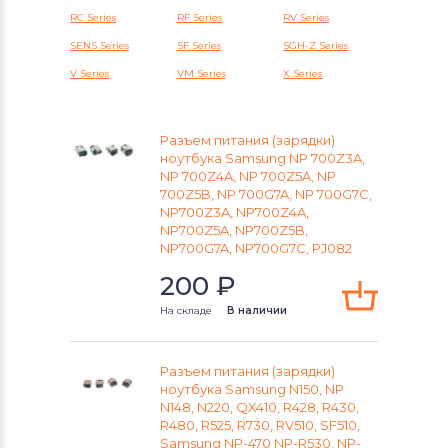
Аккумуляторы для радиостанций
RC Series
RF Series
RV Series
SENS Series
SF Series
SGH-Z Series
Разъемы питания для ноутбуков
V Series
VM Series
X Series
Lenovo
Разъемы питания для ноутбуков
Разъем питания (зарядки)
Gateway
ноутбука Samsung NP 700Z3A,
NP 700Z4A, NP 700Z5A, NP
Разъемы питания для ноутбуков
700Z5B, NP 700G7A, NP 700G7C,
NP700Z3A, NP700Z4A,
HP
NP700Z5A, NP700Z5B,
NP700G7A, NP700G7C, PJ082
Разъемы питания для ноутбуков
200
₽
MSI
На складе
В наличии
Разъемы питания для ноутбуков
Compaq
Разъем питания (зарядки)
ноутбука Samsung N150, NP
Разъемы питания для ноутбуков
N148, N220, QX410, R428, R430,
Dell
R480, R525, R730, RV510, SF510,
Samsung NP-470 NP-R530, NP-