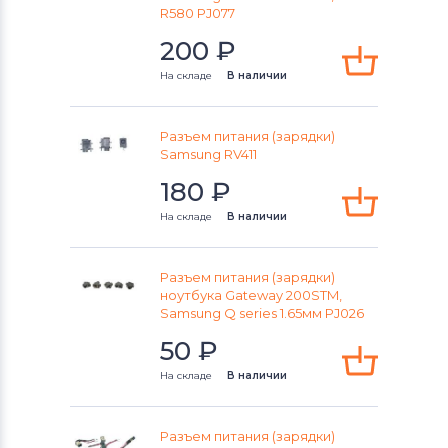
Разъемы питания для ноутбуков
R580 PJ077
IBM
200
₽
Разъемы питания для ноутбуков
На складе
В наличии
Archos
Разъем питания (зарядки)
Разъемы питания для ноутбуков
Samsung RV411
Viewsonic
180
₽
Разъемы питания для ноутбуков
LG
На складе
В наличии
Разъемы питания для ноутбуков
Samsung
Разъем питания (зарядки)
ноутбука Gateway 200STM,
Samsung Q series 1.65мм PJ026
Разъемы питания для ноутбуков
Fujitsu
50
₽
На складе
В наличии
Разъемы питания для ноутбуков
Olivetti
Разъем питания (зарядки)