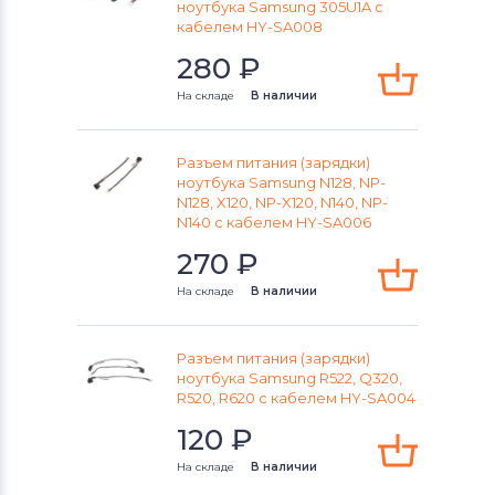
Разъемы питания для ноутбуков
ноутбука Samsung 305U1A с
Sony
кабелем HY-SA008
280
₽
Разъемы питания для ноутбуков
Orbit
На складе
В наличии
Разъемы питания для ноутбуков
Разъем питания (зарядки)
Fujitsu-Siemens
ноутбука Samsung N128, NP-
N128, X120, NP-X120, N140, NP-
Разъемы питания для ноутбуков
N140 с кабелем HY-SA006
Toshiba
270
₽
Разъемы питания для ноутбуков
На складе
В наличии
Acer
Разъем питания (зарядки)
Разъемы питания для ноутбуков
ноутбука Samsung R522, Q320,
Универсальный
R520, R620 с кабелем HY-SA004
120
₽
Разъемы питания для ноутбуков
Asus
На складе
В наличии