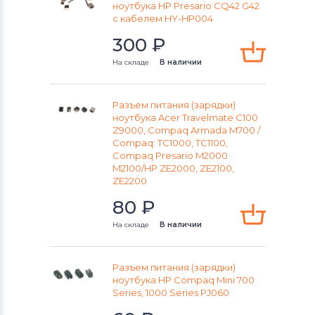
Разъемы питания для ноутбуков
ноутбука HP Presario CQ42 G42
с кабелем HY-HP004
IBM
300
₽
Разъемы питания для ноутбуков
На складе
В наличии
Archos
Разъемы питания для ноутбуков
Разъем питания (зарядки)
Viewsonic
ноутбука Acer Travelmate C100
Z9000, Compaq Armada M700 /
Compaq: TC1000, TC1100,
Разъемы питания для ноутбуков
LG
Compaq Presario M2000
M2100/HP ZE2000, ZE2100,
Разъемы питания для ноутбуков
ZE2200
Samsung
80
₽
Разъемы питания для ноутбуков
На складе
В наличии
Fujitsu
Разъем питания (зарядки)
Разъемы питания для ноутбуков
ноутбука HP Compaq Mini 700
Olivetti
Series, 1000 Series PJ060