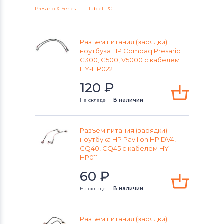
Аккумуляторы для радиостанций
Presario X Series
Tablet PC
Разъемы питания для ноутбуков
Lenovo
Разъем питания (зарядки)
ноутбука HP Compaq Presario
C300, C500, V5000 с кабелем
Разъемы питания для ноутбуков
HY-HP022
Gateway
120
₽
Разъемы питания для ноутбуков
На складе
В наличии
HP
Разъемы питания для ноутбуков
Разъем питания (зарядки)
ноутбука HP Pavilion HP DV4,
MSI
CQ40, CQ45 с кабелем HY-
HP011
Разъемы питания для ноутбуков
60
₽
Compaq
На складе
В наличии
Разъемы питания для ноутбуков
Dell
Разъем питания (зарядки)